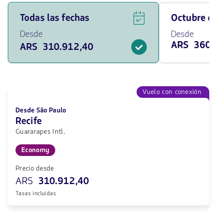
Ver
Viaja
Todas las fechas
octubre 
ofertas
en
de
octubre
Desde
Desde
vuelos
de
ARS 360.
ARS 310.912,40
para
2026
todas
desde
las
360312.4
fechas
ARS
desde
310912.4
Vuelo con conexión
ARS.
Desde São Paulo
Recife
Guararapes Intl.
Economy
Precio desde
ARS
310.912,40
Tasas incluidas