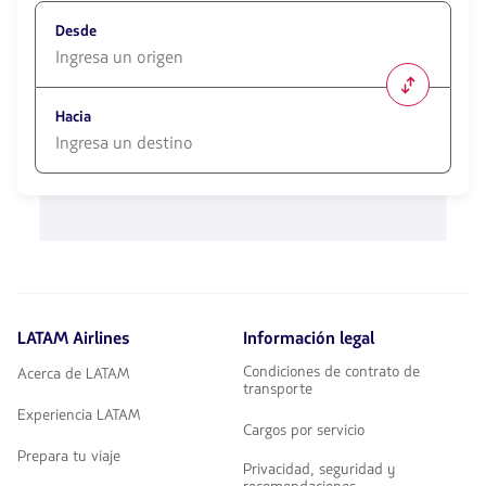
Desde
1580
opciones
Hacia
disponibles.
Usa
las
1580
teclas
opciones
de
disponibles.
flechas
Usa
para
las
navegar
teclas
de
flechas
LATAM Airlines
Información legal
para
navegar
Condiciones de contrato de
Acerca de LATAM
transporte
Experiencia LATAM
Cargos por servicio
Prepara tu viaje
Privacidad, seguridad y