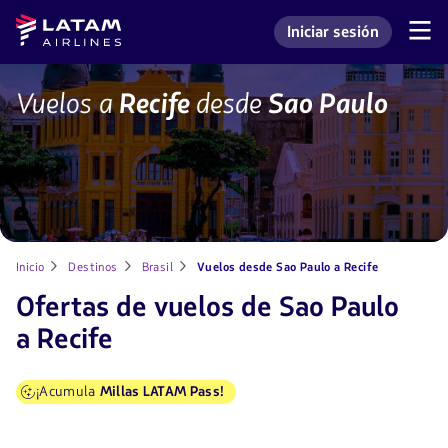
Saltar
Saltar al
Latam
Iniciar sesión
al
contenido
Navegación
Ingresar a mi cuenta L
Airlines
de
menú.
principal.
secciones
de
SAO-
Vuelos a
Recife
desde
Sao Paulo
usuario.
REC
Inicio
Destinos
Brasil
Vuelos desde Sao Paulo a Recife
Ofertas de vuelos de Sao Paulo
a Recife
¡Acumula
Millas LATAM Pass!