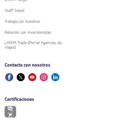
Staff Travel
Trabaja con nosotros
Relación con inversionistas
LATAM Trade (Portal Agencias de
Viajes)
Contacta con nosotros
Facebook
Twitter
Youtube
Instagram
Linkedin
Certificaciones
El
enlace
se
abrirá