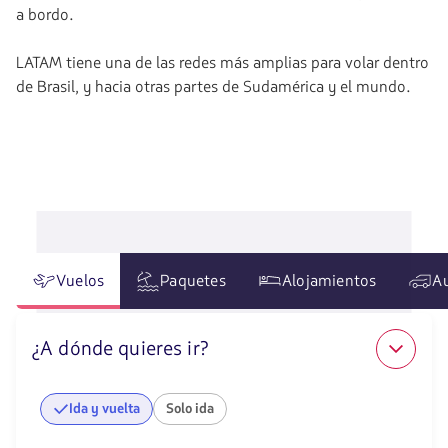
a bordo.
LATAM tiene una de las redes más amplias para volar dentro
de Brasil, y hacia otras partes de Sudamérica y el mundo.
Vuelos
Paquetes
Alojamientos
A
¿A dónde quieres ir?
Ida y vuelta
Solo ida