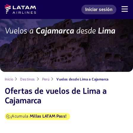
Saltar
Saltar al
Latam
Iniciar sesión
al
contenido
Navegación
Ingresar a mi cuenta L
Airlines
de
menú.
principal.
secciones
de
LIM-
Vuelos a
Cajamarca
desde
Lima
usuario.
CJA
Inicio
Destinos
Perú
Vuelos desde Lima a Cajamarca
Ofertas de vuelos de Lima a
Cajamarca
¡Acumula
Millas LATAM Pass!