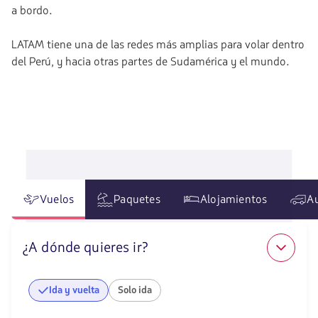
a bordo.
LATAM tiene una de las redes más amplias para volar dentro
del Perú, y hacia otras partes de Sudamérica y el mundo.
Vuelos
Paquetes
Alojamientos
A
¿A dónde quieres ir?
Ida y vuelta
Solo ida