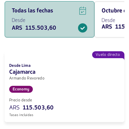
Ver
Viaja
Todas las fechas
octubre 
ofertas
en
de
octubre
Desde
Desde
vuelos
de
ARS 115.
ARS 115.503,60
para
2026
todas
desde
las
115503.6
fechas
ARS
desde
115503.6
Vuelo directo
ARS.
Desde Lima
Cajamarca
Armando Revoredo
Economy
Precio desde
ARS
115.503,60
Tasas incluidas