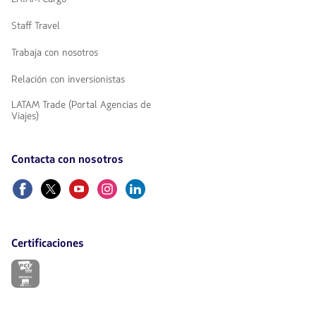
Staff Travel
Trabaja con nosotros
Relación con inversionistas
LATAM Trade (Portal Agencias de
Viajes)
Contacta con nosotros
Facebook
Twitter
Youtube
Instagram
Linkedin
Certificaciones
El
enlace
se
abrirá