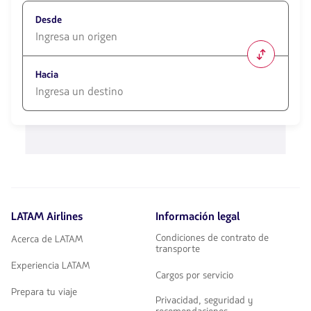
Desde
1580
opciones
Hacia
disponibles.
Usa
las
1580
teclas
opciones
de
disponibles.
flechas
Usa
para
las
navegar
teclas
de
flechas
LATAM Airlines
Información legal
para
navegar
Condiciones de contrato de
Acerca de LATAM
transporte
Experiencia LATAM
Cargos por servicio
Prepara tu viaje
Privacidad, seguridad y