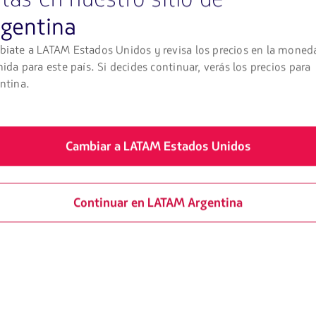
gentina
iate a LATAM Estados Unidos y revisa los precios en la moned
nida para este país. Si decides continuar, verás los precios para
ntina.
Otros tipos de animales
Cambiar a LATAM Estados Unidos
Si necesitas viajar con otro 
permitido, podrás solicitar el
LATAM Cargo.
Continuar en LATAM Argentina
Solicitar servicio