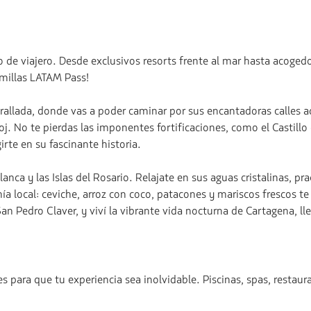
 de viajero. Desde exclusivos resorts frente al mar hasta acogedo
millas LATAM Pass!
allada, donde vas a poder caminar por sus encantadoras calles ado
loj. No te pierdas las imponentes fortificaciones, como el Castillo
rte en su fascinante historia.
anca y las Islas del Rosario. Relajate en sus aguas cristalinas, pr
ía local: ceviche, arroz con coco, patacones y mariscos frescos 
San Pedro Claver, y viví la vibrante vida nocturna de Cartagena, ll
para que tu experiencia sea inolvidable. Piscinas, spas, restaura