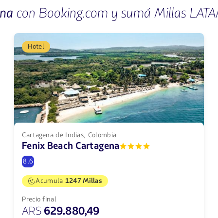
ena
con Booking.com y sumá Millas LAT
Hotel
Cartagena de Indias, Colombia
Fenix Beach Cartagena
8.6
Acumula
1247 Millas
Precio final
ARS
629.880,49