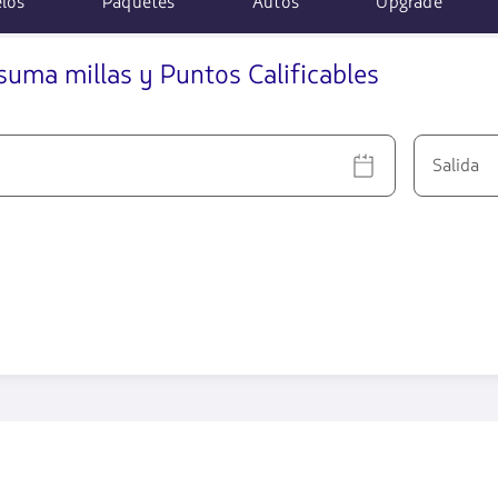
los
Paquetes
Autos
Upgrade
suma millas y Puntos Calificables
Salida