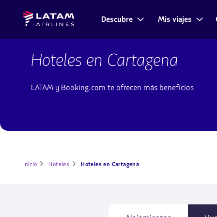
Saltar
Saltar al
Latam
al
contenido
Descubre
Mis viajes
Navegación
Airlines
menú.
principal.
de
secciones
Hoteles
de
en
Hoteles en Cartagena
usuario.
Cartagena
LATAM y Booking.com te ofrecen más beneficios
Inicio
Hoteles
Hoteles en Cartagena