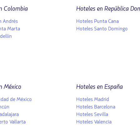
en Colombia
Hoteles en República Do
n Andrés
Hoteles Punta Cana
nta Marta
Hoteles Santo Domingo
dellín
n México
Hoteles en España
udad de México
Hoteles Madrid
ncún
Hoteles Barcelona
adalajara
Hoteles Sevilla
rto Vallarta
Hoteles Valencia