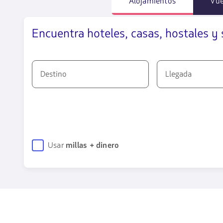
Alojamientos
Vue
Encuentra hoteles, casas, hostales y 
Destino
Llegada
2260
opciones
disponibles.
Usa
las
Usar
millas + dinero
teclas
de
flechas
para
navegar