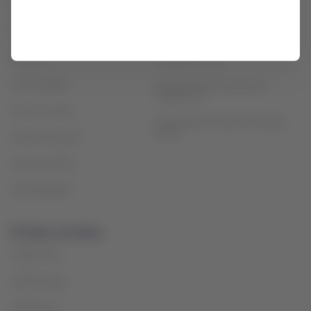
Estado de vuelo
generales
Check-in
Política sobre cookies
Destinos
Términos de uso
LATAM Wallet
Reorganización financiera /
Capítulo 11
Crea tu cuenta
Intercambio de slots Sao Paulo
(GRU)
Centro de ayuda
Sala de prensa
Sostenibilidad
Portales asociados
LATAM Pass
LATAM Cargo
Staff Travel