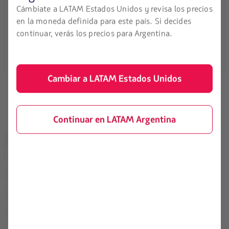
Cámbiate a LATAM Estados Unidos y revisa los precios
en la moneda definida para este país. Si decides
Canales oficiales
continuar, verás los precios para Argentina.
Cambiar a LATAM Estados Unidos
Continuar en LATAM Argentina
LATAM Airlines
Información legal
Condiciones de contrato de
Acerca de LATAM
transporte
Experiencia LATAM
Cargos por servicio
Prepara tu viaje
Privacidad, seguridad y
recomendaciones
Mis viajes
Términos y condiciones