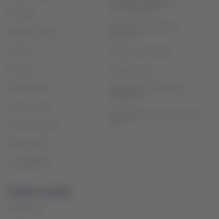
Privacidad, seguridad y
recomendaciones
Mis viajes
Términos y condiciones
Estado de vuelo
generales
Check-in
Política sobre cookies
Destinos
Términos de uso
LATAM Wallet
Reorganización financiera /
Capítulo 11
Crea tu cuenta
Intercambio de slots Sao Paulo
(GRU)
Centro de ayuda
Sala de prensa
Sostenibilidad
Portales asociados
LATAM Pass