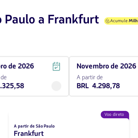
 Paulo a Frankfurt
Acumule
Milh
Viaja
bro de 2026
novembro de 2026
em
novembro
 de
A partir de
de
.325,58
BRL 4.298,78
2026
desde
4298.78
BRL
Voo direto
A partir de São Paulo
Frankfurt