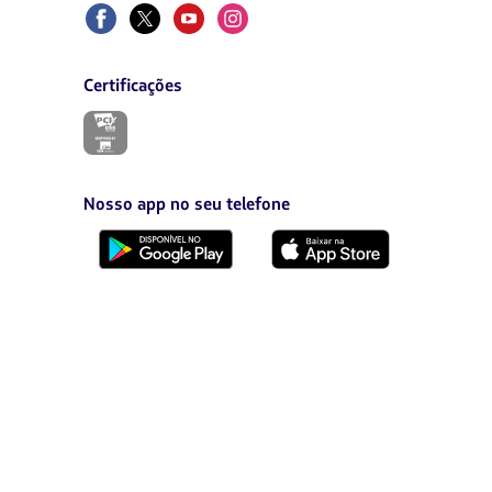
Facebook
Twitter
Youtube
Instagram
aba.
Certificações
O
link
será
aberto
em
Nosso app no seu telefone
uma
nova
Baixe
Baixe
aba.
no
no
Google
AppStore
Play