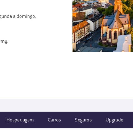
segunda a domingo.
omy.
Hospedagem
Carros
Seguros
Upgrade