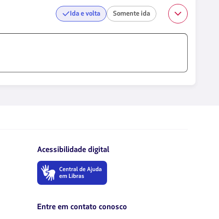
Ida e volta
Somente ida
Acessibilidade digital
O
link
será
aberto
em
Entre em contato conosco
uma
nova