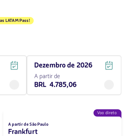
as LATAM Pass!
Viaja
dezembro de 2026
em
dezembro
A partir de
de
BRL 4.785,06
2026
desde
4785.06
BRL
Voo direto
A partir de São Paulo
Frankfurt