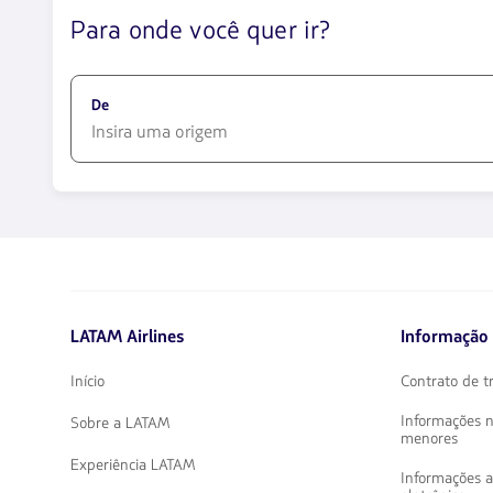
Para onde você quer ir?
De
1580
opciones
disponibles.
Usa
las
teclas
de
LATAM Airlines
Informação 
flechas
para
navegar
Início
Contrato de t
Informações 
Sobre a LATAM
menores
Experiência LATAM
Informações 