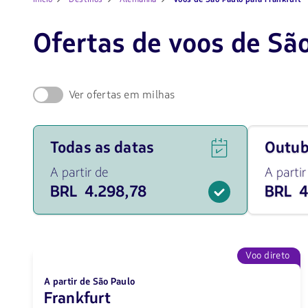
Ofertas de voos de São
Ver ofertas em milhas
Ver
Viaja
Todas as datas
outu
ofertas
em
de
outubro
A partir de
A partir
voos
de
BRL 4.298,78
BRL 4
para
2026
todas
desde
as
4325.58
datas
BRL
a
partir
Voo direto
de
4298.78
A partir de São Paulo
BRL.
Frankfurt