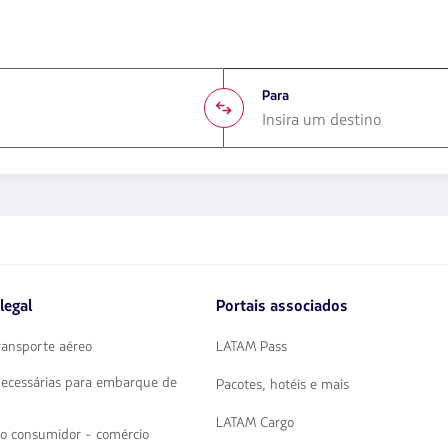
Para
1580
opciones
disponibles.
Usa
las
teclas
de
legal
Portais associados
flechas
para
navegar
ransporte aéreo
LATAM Pass
necessárias para embarque de
Pacotes, hotéis e mais
LATAM Cargo
ao consumidor - comércio