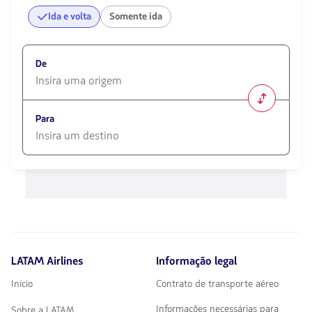
Ida e volta
Somente ida
De
1580
opciones
Para
disponibles.
Usa
las
1580
teclas
opciones
de
disponibles.
flechas
Usa
para
las
navegar
teclas
de
flechas
LATAM Airlines
Informação legal
para
navegar
Início
Contrato de transporte aéreo
Informações necessárias para
Sobre a LATAM