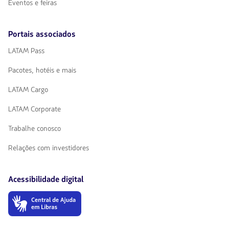
Eventos e feiras
Portais associados
LATAM Pass
Pacotes, hotéis e mais
LATAM Cargo
LATAM Corporate
Trabalhe conosco
Relações com investidores
Acessibilidade digital
O
link
será
aberto