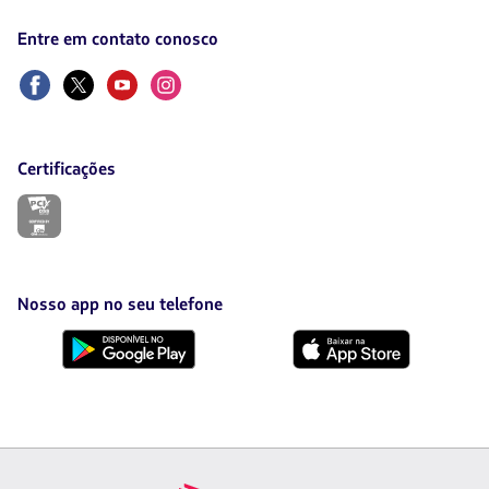
em
uma
Entre em contato conosco
nova
aba.
Facebook
Twitter
Youtube
Instagram
Certificações
O
link
será
aberto
em
uma
Nosso app no seu telefone
nova
aba.
Baixe
Baixe
no
no
Google
AppStore
Play