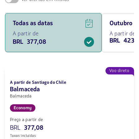
Ver
Viaja
Todas as datas
outubro 
ofertas
em
de
outubro
A partir de
A partir de
voos
de
BRL 423,
BRL 377,08
para
2026
todas
desde
as
423.11
datas
BRL
a
partir
Voo direto
de
377.08
A partir de Santiago do Chile
BRL.
Balmaceda
Balmaceda
Economy
Preço a partir de
BRL
377,08
Taxas incluídas