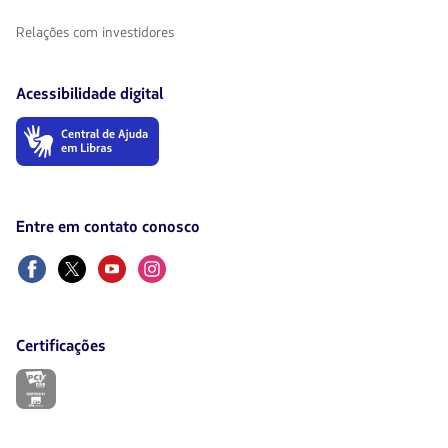
Relações com investidores
Acessibilidade digital
O
link
será
aberto
em
uma
Entre em contato conosco
nova
aba.
Facebook
Twitter
Youtube
Instagram
Certificações
O
link
será
aberto