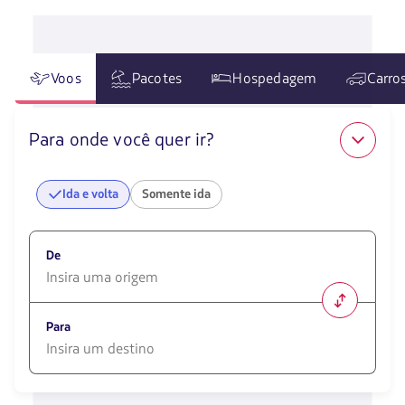
Voos
Pacotes
Hospedagem
Carro
Para onde você quer ir?
Ida e volta
Somente ida
De
1580
opciones
Para
disponibles.
Usa
las
1580
teclas
opciones