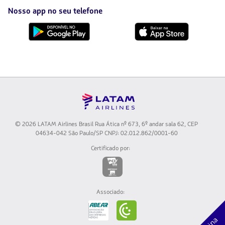
em
uma
Nosso app no seu telefone
nova
aba.
Baixe
Baixe
no
no
Google
AppStore
Play
© 2026 LATAM Airlines Brasil Rua Ática nº 673, 6º andar sala 62, CEP
04634-042 São Paulo/SP CNPJ: 02.012.862/0001-60
Certificado por:
O
link
será
aberto
Associado:
em
O
uma
link
nova
será
aba.