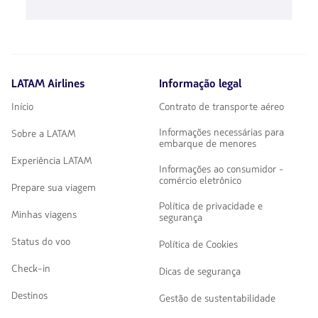
de
disponibles.
flechas
Usa
para
las
navegar
teclas
de
flechas
LATAM Airlines
Informação legal
para
navegar
Início
Contrato de transporte aéreo
Informações necessárias para
Sobre a LATAM
embarque de menores
Experiência LATAM
Informações ao consumidor -
comércio eletrônico
Prepare sua viagem
Política de privacidade e
Minhas viagens
segurança
Status do voo
Política de Cookies
Check-in
Dicas de segurança
Destinos
Gestão de sustentabilidade