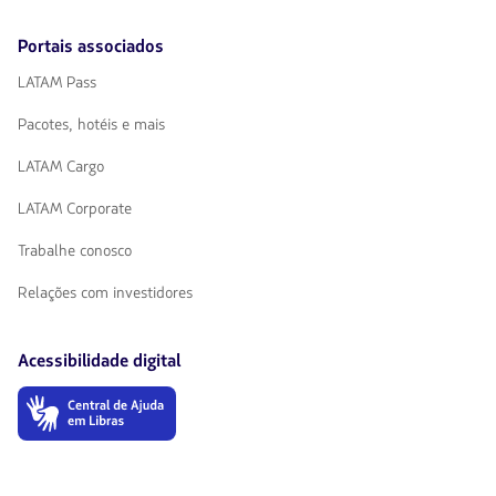
Portais associados
LATAM Pass
Pacotes, hotéis e mais
LATAM Cargo
LATAM Corporate
Trabalhe conosco
Relações com investidores
Acessibilidade digital
O
link
será
aberto
em
uma