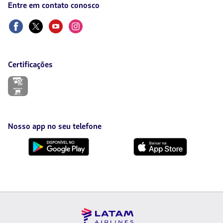
Entre em contato conosco
nova
aba.
Facebook
Twitter
Youtube
Instagram
Certificações
O
link
será
aberto
em
uma
Nosso app no seu telefone
nova
aba.
Baixe
Baixe
no
no
Google
AppStore
Play