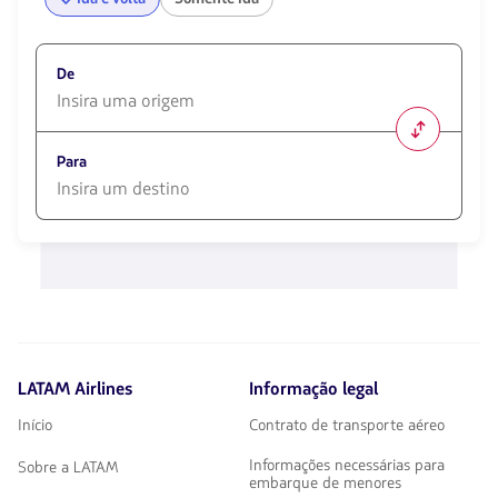
De
1580
opciones
Para
disponibles.
Usa
las
1580
teclas
opciones
de
disponibles.
flechas
Usa
para
las
navegar
teclas
de
flechas
LATAM Airlines
Informação legal
para
navegar
Início
Contrato de transporte aéreo
Informações necessárias para
Sobre a LATAM
embarque de menores