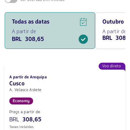
Ver
Viaja
Todas as datas
outubro 
ofertas
em
de
outubro
A partir de
A partir de
voos
de
BRL 308,
BRL 308,65
para
2026
todas
desde
as
308.65
datas
BRL
a
partir
Voo direto
de
308.65
A partir de Arequipa
BRL.
Cusco
A. Velasco Astete
Economy
Preço a partir de
BRL
308,65
Taxas incluídas