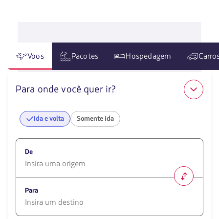
Voos
Pacotes
Hospedagem
Carro
Para onde você quer ir?
Ida e volta
Somente ida
De
1580
opciones
Para
disponibles.
Usa
las