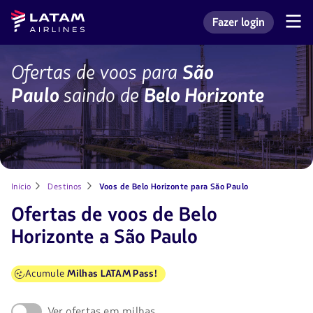
Voltar
Voltar ao
Latam
Fazer login
ao
conteúdo
Navegação
Entrar na minha con
Airlines
pelas
menu.
principal.
seções
de
Ofertas
Ofertas de voos para
São
usuário.
de
Paulo
saindo de
Belo Horizonte
voos
para
São
Paulo
saindo
de
Belo
Horizonte
Início
Destinos
Voos de Belo Horizonte para São Paulo
com
LATAM
Ofertas de voos de Belo
Horizonte a São Paulo
Acumule
Milhas LATAM Pass!
Ver ofertas em milhas