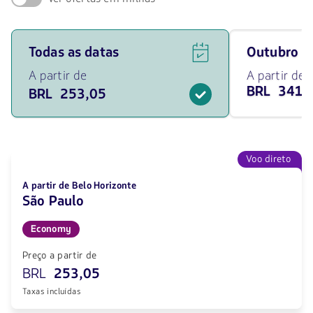
Ver
Viaja
Todas as datas
outubro 
ofertas
em
de
outubro
A partir de
A partir de
voos
de
BRL 341,
BRL 253,05
para
2026
todas
desde
as
341.05
datas
BRL
a
partir
Voo direto
de
253.05
A partir de Belo Horizonte
BRL.
São Paulo
Economy
Preço a partir de
BRL
253,05
Taxas incluídas