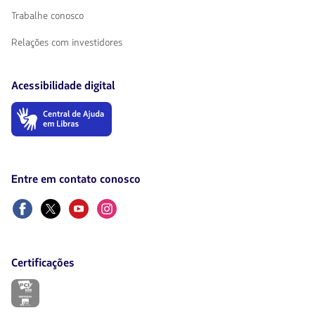
Trabalhe conosco
Relações com investidores
Acessibilidade digital
O
link
será
aberto
em
uma
Entre em contato conosco
nova
aba.
Facebook
Twitter
Youtube
Instagram
Certificações
O
link
será