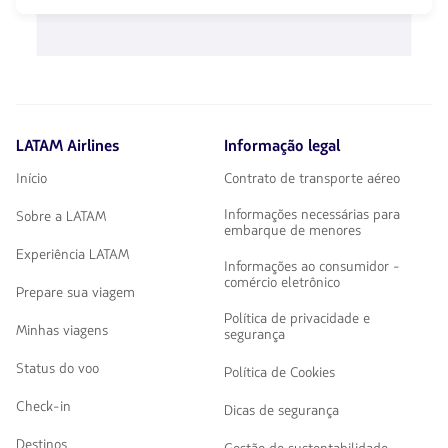
1580
teclas
opciones
de
disponibles.
flechas
Usa
para
las
navegar
teclas
de
flechas
LATAM Airlines
Informação legal
para
navegar
Início
Contrato de transporte aéreo
Informações necessárias para
Sobre a LATAM
embarque de menores
Experiência LATAM
Informações ao consumidor -
comércio eletrônico
Prepare sua viagem
Política de privacidade e
Minhas viagens
segurança
Status do voo
Política de Cookies
Check-in
Dicas de segurança
Destinos