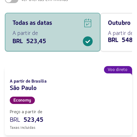
Ver
Viaja
Todas as datas
outubro 
ofertas
em
de
outubro
A partir de
A partir de
voos
de
BRL 548,
BRL 523,45
para
2026
todas
desde
as
548.36
datas
BRL
a
partir
Voo direto
de
523.45
A partir de Brasília
BRL.
São Paulo
Economy
Preço a partir de
BRL
523,45
Taxas incluídas