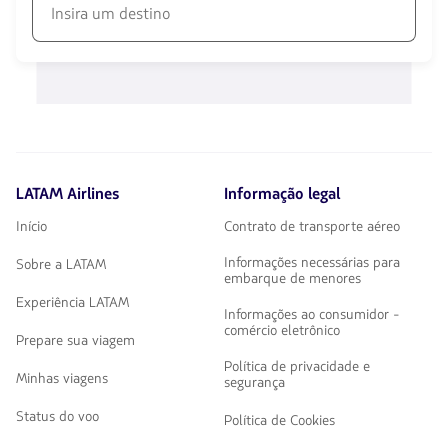
disponibles.
Usa
las
1580
teclas
opciones
de
disponibles.
flechas
Usa
para
las
navegar
teclas
de
flechas
LATAM Airlines
Informação legal
para
navegar
Início
Contrato de transporte aéreo
Informações necessárias para
Sobre a LATAM
embarque de menores
Experiência LATAM
Informações ao consumidor -
comércio eletrônico
Prepare sua viagem
Política de privacidade e
Minhas viagens
segurança
Status do voo
Política de Cookies