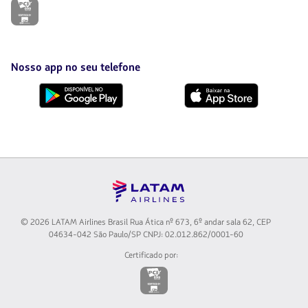
O
link
será
aberto
em
uma
Nosso app no seu telefone
nova
aba.
Baixe
Baixe
no
no
Google
AppStore
Play
© 2026 LATAM Airlines Brasil Rua Ática nº 673, 6º andar sala 62, CEP
04634-042 São Paulo/SP CNPJ: 02.012.862/0001-60
Certificado por:
O
link
será