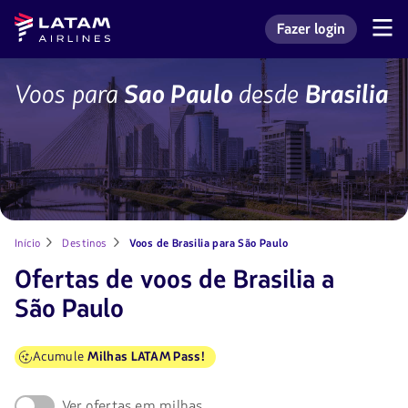
Voltar
Voltar ao
Latam
Fazer login
ao
conteúdo
Navegação
Entrar na minha con
Airlines
pelas
menu.
principal.
seções
de
BSB-
Voos para
Sao Paulo
desde
Brasilia
usuário.
SAO
Início
Destinos
Voos de Brasilia para São Paulo
Ofertas de voos de Brasilia a
São Paulo
Acumule
Milhas LATAM Pass!
Ver ofertas em milhas