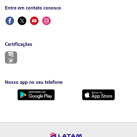
uma
Entre em contato conosco
nova
aba.
Facebook
Twitter
Youtube
Instagram
Certificações
O
link
será
aberto
em
uma
Nosso app no seu telefone
nova
aba.
Baixe
Baixe
no
no
Google
AppStore
Play