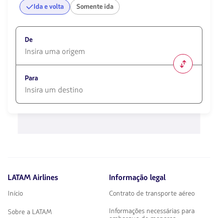
Ida e volta
Somente ida
De
1580
opciones
Para
disponibles.
Usa
las
1580
teclas
opciones
de
disponibles.
flechas
Usa
para
las
navegar
teclas
de
flechas
LATAM Airlines
Informação legal
para
navegar
Início
Contrato de transporte aéreo
Informações necessárias para
Sobre a LATAM