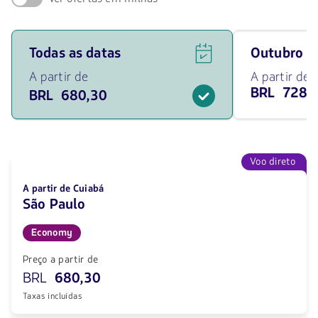
Ver
Viaja
Todas as datas
outubro 
ofertas
em
de
outubro
A partir de
A partir de
voos
de
BRL 728,
BRL 680,30
para
2026
todas
desde
as
728.83
datas
BRL
a
partir
Voo direto
de
680.3
A partir de Cuiabá
BRL.
São Paulo
Economy
Preço a partir de
BRL
680,30
Taxas incluídas