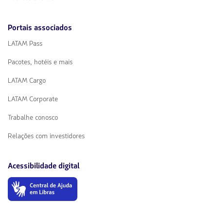
Portais associados
LATAM Pass
Pacotes, hotéis e mais
LATAM Cargo
LATAM Corporate
Trabalhe conosco
Relações com investidores
Acessibilidade digital
O
link
será
aberto
em