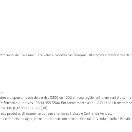
 "Adicional de Emissão". Este valor é cobrado nas compras, alterações e reemissões de
00
s
os.
ileiros
0
4
obre a disponibilidade do serviço
0300
ou
4002
em sua região, entre em contato com a 
3
0
0
eficiências Auditivas -
0800 055 5500
Em atendimento à Lei 12.741/12 (Transparência
0
8
0
ros: PIS (0,65%) e COFINS (3%).
0
0
2
eus produtos diretamente por seu site, Lojas físicas e Central de Vendas.
0
s e demais serviços, entre em contato com a nossa Central de Vendas (todo o Brasil).
0
5