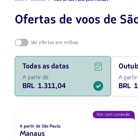
Ofertas de voos de Sã
Ver ofertas em milhas
Ver
Viaja
Todas as datas
outu
ofertas
em
de
outubro
A partir de
A partir
voos
de
BRL 1.311,04
BRL 1
para
2026
todas
desde
as
1407.55
datas
BRL
a
partir
Voo com conexão
de
1311.04
A partir de São Paulo
BRL.
Manaus