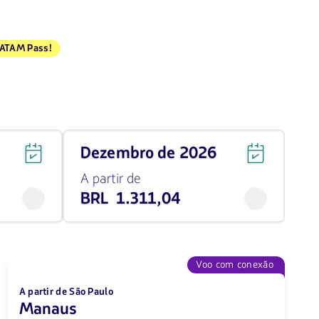
LATAM Pass!
Viaja
dezembro de 2026
em
dezembro
A partir de
de
BRL 1.311,04
2026
desde
1311.04
BRL
Voo com conexão
A partir de São Paulo
Manaus