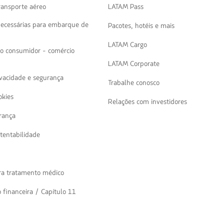
navegar
ransporte aéreo
LATAM Pass
necessárias para embarque de
Pacotes, hotéis e mais
LATAM Cargo
ao consumidor - comércio
LATAM Corporate
rivacidade e segurança
Trabalhe conosco
okies
Relações com investidores
rança
tentabilidade
ra tratamento médico
 financeira / Capítulo 11