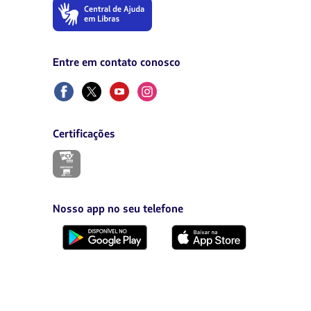
O
link
será
aberto
em
Entre em contato conosco
uma
nova
Facebook
Twitter
Youtube
Instagram
aba.
Certificações
O
link
será
aberto
em
Nosso app no seu telefone
uma
nova
Baixe
Baixe
aba.
no
no
Google
AppStore
Play