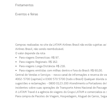
Fretamentos
Eventos e feiras
Compras realizadas no site da LATAM
Airlines
Brasil não estão sujeitas ao
Airlines
Brasil, não sendo reembolsável.
O valor depende da rota:
97
Para viagens Domesticas:
R$ 97
.
162
reais
Para viagens Regionais:
R$ 162
.
reais
brasileiros
216
Para viagens Longa Distância:
R$ 216
.
brasileiros
reais
60,
Para viagens emitidas com milhas dentro e fora do Brasil:
R$ 60,00
.
brasileiros
reai
Central de Vendas e Serviços - nosso canal de informações e reserva de vo
4
0
bras
4002-5700
(capitais) e
0300 570 5700
(todo o Brasil) Qualquer dúvida s
0
3
0
sugestões e reclamações -
0800 0123 200
Atendimento a Portadores de D
0
0
8
incidentes sobre suas operações de Transporte Aéreo Nacional de Passagei
2
0
0
A LATAM
Travel
é a agência de viagens do Grupo LATAM e comercializa os s
-
5
0
Para compra de Pacotes de Viagem, Hospedagem, Aluguel de Carros, Seguro
5
7
0
7
0
1