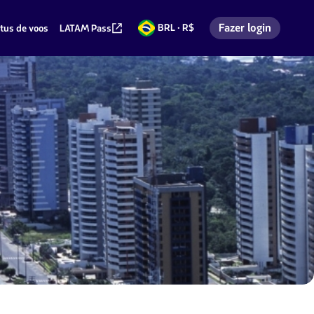
Fazer login
BRL · R$
tus de voos
LATAM Pass
Reais
Entrar na minha co
brasileiros