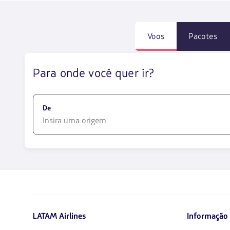
Voos
Pacotes
Para onde você quer ir?
De
1580
opciones
disponibles.
Usa
las
teclas
de
LATAM Airlines
Informação 
flechas
para