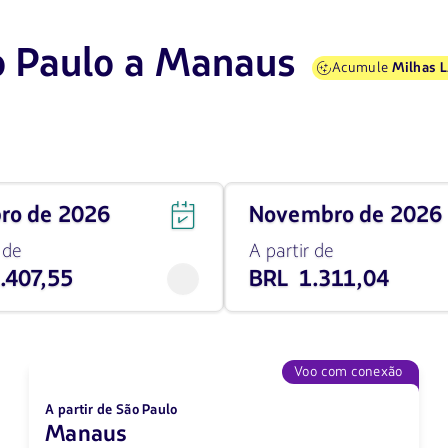
o Paulo a Manaus
Acumule
Milhas 
Viaja
bro de 2026
novembro de 2026
em
novembro
 de
A partir de
de
.407,55
BRL 1.311,04
2026
desde
1311.04
BRL
Voo com conexão
A partir de São Paulo
Manaus