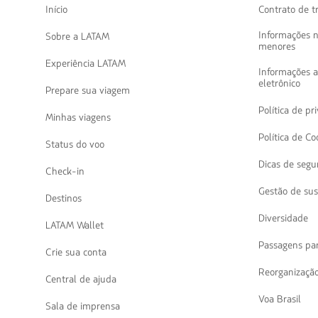
navegar
Início
Contrato de t
Informações 
Sobre a LATAM
menores
Experiência LATAM
Informações 
eletrônico
Prepare sua viagem
Política de p
Minhas viagens
Política de Co
Status do voo
Dicas de segu
Check-in
Gestão de sus
Destinos
Diversidade
LATAM Wallet
Passagens pa
Crie sua conta
Reorganização
Central de ajuda
Voa Brasil
Sala de imprensa