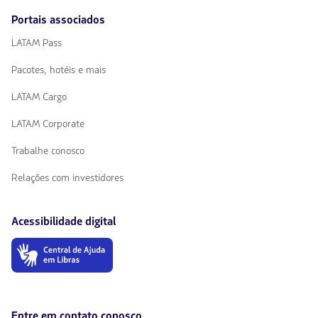
Portais associados
LATAM Pass
Pacotes, hotéis e mais
LATAM Cargo
LATAM Corporate
Trabalhe conosco
Relações com investidores
Acessibilidade digital
O
link
será
aberto
em
uma
Entre em contato conosco