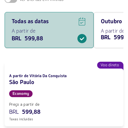
Ver
Viaja
Todas as datas
outubro 
ofertas
em
de
outubro
A partir de
A partir de
voos
de
BRL 599,
BRL 599,88
para
2026
todas
desde
as
599.88
datas
BRL
a
partir
Voo direto
de
599.88
A partir de Vitória Da Conquista
BRL.
São Paulo
Economy
Preço a partir de
BRL
599,88
Taxas incluídas