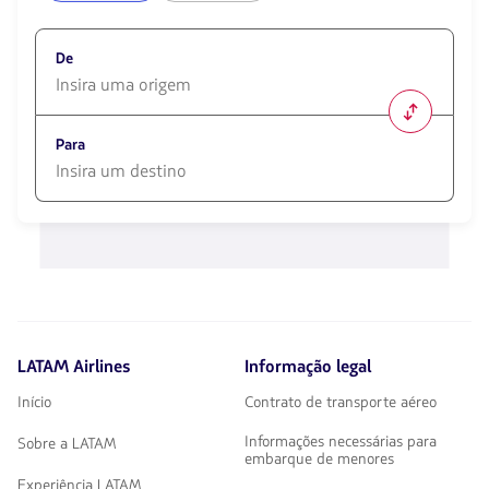
De
1580
opciones
Para
disponibles.
Usa
las
1580
teclas
opciones
de
disponibles.
flechas
Usa
para
las
navegar
teclas
de
flechas
LATAM Airlines
Informação legal
para
navegar
Início
Contrato de transporte aéreo
Informações necessárias para
Sobre a LATAM
embarque de menores
Experiência LATAM