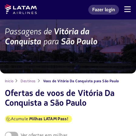
Voltar
Voltar ao
Latam
Fazer login
ao
conteúdo
Navegação
Entrar na minha con
Airlines
pelas
menu.
principal.
seções
de
Voos
Passagens de
Vitória da
usuário.
de
Conquista
para
São Paulo
Vitória
da
Conquista
para
São
Paulo
com
LATAM
Início
Destinos
Voos de Vitória Da Conquista para São Paulo
Ofertas de voos de Vitória Da
Conquista a São Paulo
Acumule
Milhas LATAM Pass!
Ver ofertas em milhas