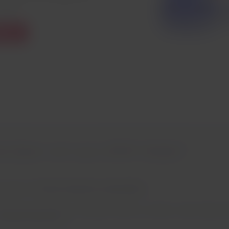
ustos.
et
rá fazer com sua LATAM Wallet?
ensações de
forma manual ou automática.
cher para produtos ou serviços LATAM, ou retirar o valor disponív
ndições aplicáveis.