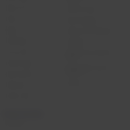
Status do voo
Política de Cookies
Check-in
Dicas de segurança
Destinos
Gestão de sustentabilidade
LATAM Wallet
Diversidade
Crie sua conta
Passagens para tratamento
médico
Central de ajuda
Reorganização financeira /
Capítulo 11
Sala de imprensa
Voa Brasil
Fretamentos
Eventos e feiras
Portais associados
LATAM Pass