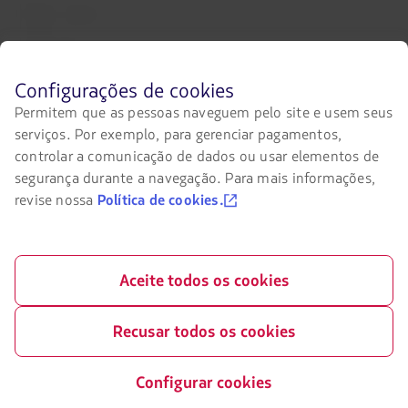
Pacotes, hotéis e mais
LATAM Cargo
LATAM Corporate
Antes
Configurações de cookies
de
Permitem que as pessoas naveguem pelo site e usem seus
Trabalhe conosco
navegar
serviços. Por exemplo, para gerenciar pagamentos,
no
site
Relações com investidores
controlar a comunicação de dados ou usar elementos de
da
segurança durante a navegação. Para mais informações,
LATAM
revise nossa
Política de cookies.
você
Acessibilidade digital
deve
conhecer
O
e
link
aceitar
será
Aceite todos os cookies
nossos
aberto
cookies.
em
uma
Entre em contato conosco
Recusar todos os cookies
nova
aba.
Facebook
Twitter
Youtube
Instagram
Configurar cookies