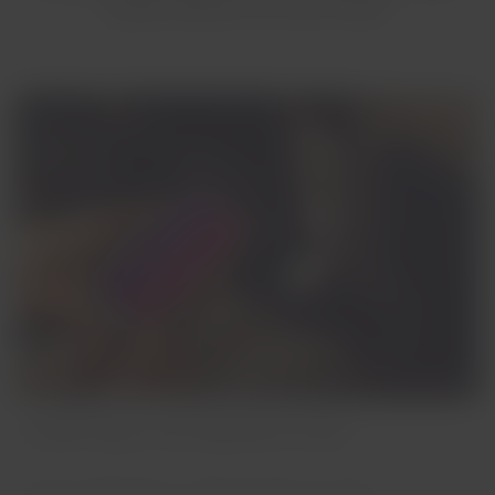
quando embarcar em nossos aviões.
LATAM Play no seu dispositivo móvel
Mais de 300 filmes, 1.000 episódios de séries,