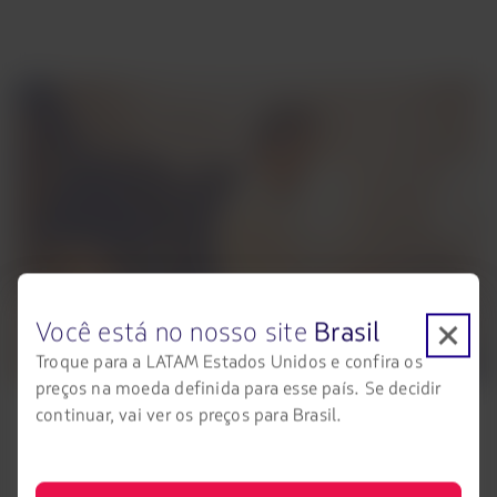
Você está no nosso site
Brasil
Troque para a LATAM Estados Unidos e confira os
preços na moeda definida para esse país. Se decidir
continuar, vai ver os preços para Brasil.
Conectividade a bordo
Conexão WiFi e acesso a serviços de mensagem