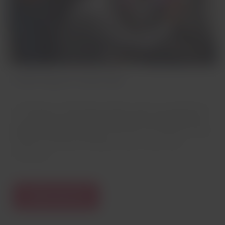
LATAM Play em nossas telas
A plataforma LATAM Play também pode ser explorada em
nossas
telas com sistema Touch Screen, disponível nos
aviões de dois corredores.
Descubra o que está em cartaz
a bordo e conheça os detalhes sobre nossas telas
individuais.
Saiba mais