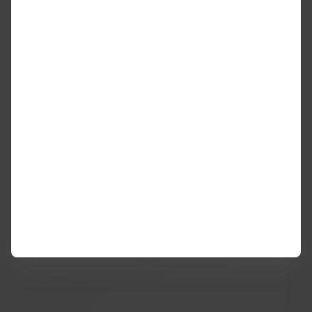
Talvez te interesse
Lounges e salas
Descubra nossos lounges ao redor do mundo e
tenha a melhor experiência de conforto
enquanto espera seu voo.
Saiba mais