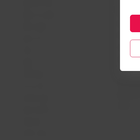
Experiência LATAM
Informações 
eletrônico
Prepare sua viagem
Política de p
Minhas viagens
Política de Co
Status do voo
Dicas de segu
Check-in
Gestão de sus
Destinos
Diversidade
LATAM Wallet
Passagens pa
Crie sua conta
Reorganização
Central de ajuda
Voa Brasil
Sala de imprensa
Fretamentos
Eventos e feiras