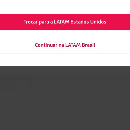
LATAM Cargo
ao consumidor - comércio
LATAM Corporate
Trocar para a LATAM Estados Unidos
rivacidade e segurança
Trabalhe conosco
okies
Relações com investidores
rança
Continuar na LATAM Brasil
tentabilidade
ra tratamento médico
 financeira / Capítulo 11