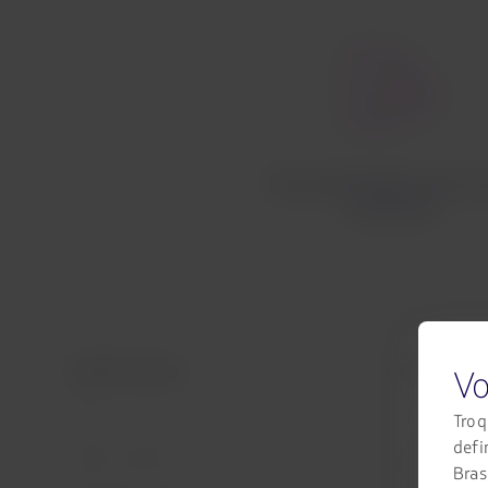
Documentação para v
nacionais
LATAM Airlines
Informação 
Vo
Início
Contrato de t
Troq
defi
Informações 
Sobre a LATAM
Brasi
menores