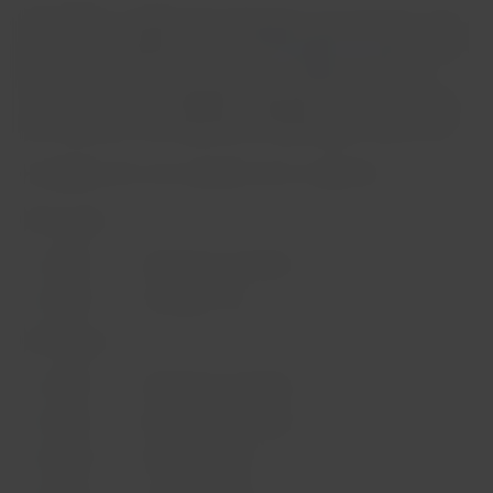
Para facilitar o registro dos passageiros que precisam voltar
para casa, a empresa ativou um
formulário no site
para que
eles preencham com seus dados. A LATAM entrará em
contato com seus passageiros progressivamente à medida
que a data dos voos especiais de repatriação se aproximar.
Os detalhes dos voos operados são os seguintes:
19 de março:
LA1164 Hanga Roa-Santiago
LA2500 Santiago-Lima
20 de março:
LA1164 Hanga Roa-Santiago
LA1162 Hanga Roa-Santiago
LA9450 São Paulo-Lima