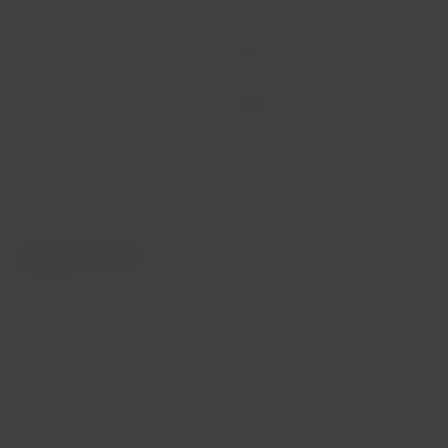
LATAM Wallet
Diversidade
Crie sua conta
Passagens para tratamento
médico
Central de ajuda
Reorganização financeira /
Capítulo 11
Sala de imprensa
Voa Brasil
Fretamentos
Eventos e feiras
Portais associados
LATAM Pass
Pacotes, hotéis e mais
LATAM Cargo
LATAM Corporate
Trabalhe conosco