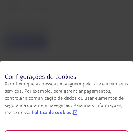
Relações com investidores
Acessibilidade digital
O
link
será
aberto
em
uma
Entre em contato conosco
nova
aba.
Antes
Configurações de cookies
Facebook
Twitter
Youtube
Instagram
de
Permitem que as pessoas naveguem pelo site e usem seus
navegar
serviços. Por exemplo, para gerenciar pagamentos,
no
site
controlar a comunicação de dados ou usar elementos de
Certificações
da
segurança durante a navegação. Para mais informações,
LATAM
O
revise nossa
Política de cookies.
você
link
deve
será
conhecer
aberto
e
em