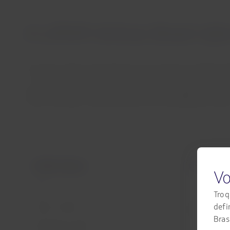
A LATAM Airlines Brasil inf
Sao Paulo, Brasil, terça-feira 01 de novembro de 2016 17:
A LATAM Airlines Brasil informa que a promoção que está
marca TAM após o preenchimento de uma pesquisa online, 
LATAM Airlines
Informação 
Vo
Início
Contrato de t
Troq
Informações 
defi
Sobre a LATAM
menores
Brasi
Experiência LATAM