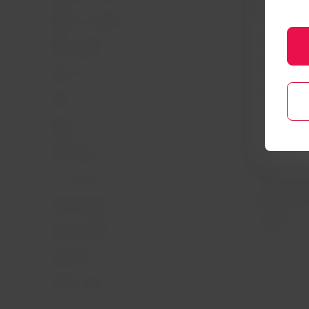
Informações 
eletrônico
Prepare sua viagem
Política de p
Minhas viagens
Política de Co
Status do voo
Dicas de segu
Check-in
Gestão de sus
Destinos
Diversidade
LATAM Wallet
Passagens pa
Crie sua conta
Reorganização
Central de ajuda
Voa Brasil
Sala de imprensa
Fretamentos
Eventos e feiras