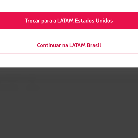
ao consumidor - comércio
LATAM Corporate
rivacidade e segurança
Trocar para a LATAM Estados Unidos
Trabalhe conosco
okies
Relações com investidores
rança
Continuar na LATAM Brasil
tentabilidade
ra tratamento médico
 financeira / Capítulo 11