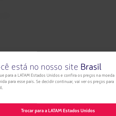
 LATAM
cê está no nosso site
Brasil
ue para a LATAM Estados Unidos e confira os preços na moeda
nida para esse país. Se decidir continuar, vai ver os preços para
l.
Trocar para a LATAM Estados Unidos