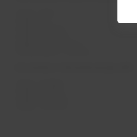
Santiago – Bogotá
Santiago – Lima
Santiago – Montevidéu
Santiago – Rio de Janeiro
Santiago - São Paulo/Guarulhos
São Paulo/Guarulhos – Montevidéu
Rotas domésticas no Chile operadas pelo grupo LATAM
Santiago - Antofagasta
Santiago – Concepción
Santiago – Puerto Montt
Santiago – Punta Arenas