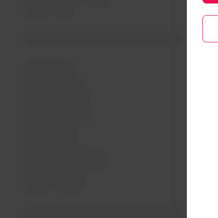
Nova York/JFK – Santiago
LATAM
Atlanta - Quito
Delta
Rotas domésticas conectadas nos Estados Unidos
Atlanta- Austin
Delta
Atlanta - Boston
Delta
Atlanta - Baltimore
Delta
Atlanta - Charlotte
Delta
Atlanta - Washington
Delta
Atlanta - Denver
Delta
Atlanta - Dallas
Delta
Atlanta - Nova York/JFK
Delta
Atlanta - Fort Lauderdale
Delta
Atlanta - Honolulu
Delta
Atlanta - Houston
Delta
Rotas internacionais na América do Sul operadas pelo 