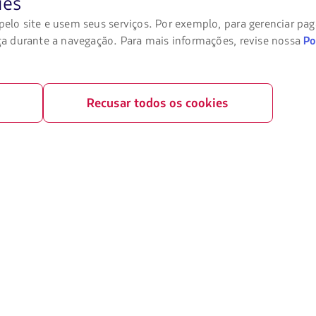
ies
ra tratamento médico
lo site e usem seus serviços. Por exemplo, para gerenciar pa
 financeira / Capítulo 11
a durante a navegação. Para mais informações, revise nossa
Po
Recusar todos os cookies
 "Adicional de Emissão". Este valor é cobrado nas compras, alterações e reemissões de
00
s
os.