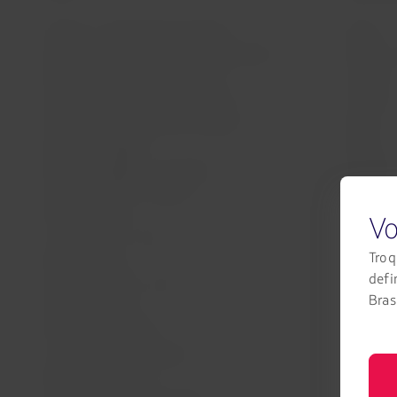
Atlanta - São Paulo/Guarulhos
Delta
Nova York/JFK - São Paulo/Guarulhos
Delta /
Miami - São Paulo/Guarulhos
LATAM
Orlando - São Paulo/Guarulhos
LATAM
Atlanta - Rio de Janeiro/Galeão**
Delta
Atlanta - Bogotá
Delta
Miami – Bogotá - Santiago
LATAM
Nova York/JFK - Bogotá
Delta
Atlanta - Lima
Delta
Vo
Los Angeles – Lima
LATAM
Troq
Miami - Lima
LATAM
defi
Nova York/JFK– Lima
LATAM
Brasi
Orlando – Lima
LATAM
Atlanta - Santiago
Delta
Los Angeles – Santiago
LATAM
Miami – Santiago
LATAM