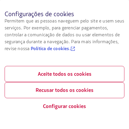
aberto
Associado:
em
O
uma
Antes
Configurações de cookies
link
nova
de
Permitem que as pessoas naveguem pelo site e usem seus
será
aba.
navegar
aberto
serviços. Por exemplo, para gerenciar pagamentos,
no
em
site
controlar a comunicação de dados ou usar elementos de
uma
da
segurança durante a navegação. Para mais informações,
nova
LATAM
aba.
revise nossa
Política de cookies.
você
deve
conhecer
e
aceitar
Aceite todos os cookies
nossos
cookies.
Recusar todos os cookies
Configurar cookies