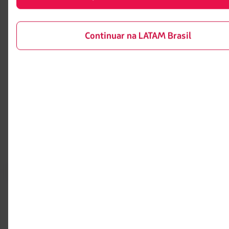
Check-in
Dicas de segurança
Destinos
Gestão de sustentabilidade
Continuar na LATAM Brasil
LATAM Wallet
Diversidade
Crie sua conta
Passagens para tratamento
médico
Central de ajuda
Reorganização financeira /
Capítulo 11
Sala de imprensa
Voa Brasil
Fretamentos
Eventos e feiras
Portais associados
LATAM Pass
Pacotes, hotéis e mais
LATAM Cargo