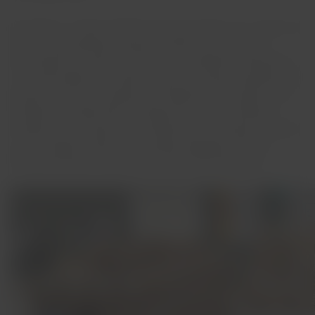
Na prática, o Avião Solidário está conectado com a frente de
Valor Compartilhado do grupo LATAM, para colocar à
disposição da América do Sul toda a experiência logística e
a conectividade da companhia para o transporte gratuito de
pessoas, animais e cargas em emergências de saúde, meio
ambiente e catástrofes. Atualmente, o Avião Solidário
também tem parcerias com diferentes instituições no Brasil,
como Amigos do Bem, Associação Caatinga, Instituto
Rodrigo Mendes, Amazone-se e SOS Mata Atlântica.