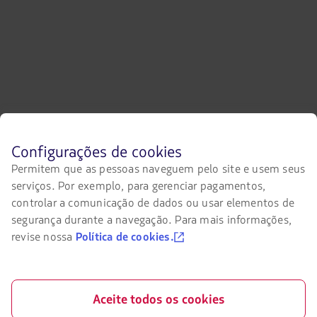
Antes
Configurações de cookies
de
Permitem que as pessoas naveguem pelo site e usem seus
navegar
serviços. Por exemplo, para gerenciar pagamentos,
no
site
controlar a comunicação de dados ou usar elementos de
da
segurança durante a navegação. Para mais informações,
LATAM
revise nossa
Política de cookies.
você
deve
conhecer
e
aceitar
Aceite todos os cookies
nossos
cookies.