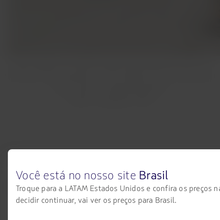
Avião Solidário da LATAM transporta gratuitamente até o Rio
de Janeiro três toneladas de cestas básicas para as vítimas das
fortes chuvas na capital fluminense
Crédito: Divulgação LATAM
Você está no nosso site
Brasil
LATAM Airlines
Informação legal
Troque para a LATAM Estados Unidos e confira os preços n
decidir continuar, vai ver os preços para Brasil.
Início
Contrato de transporte aéreo
Informações necessárias para