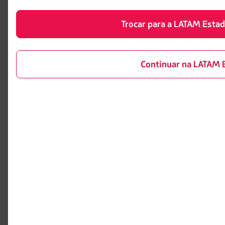
Sobre a LATAM
embarque de menores
Experiência LATAM
Trocar para a LATAM Esta
Informações ao consumidor -
comércio eletrônico
Prepare sua viagem
Política de privacidade e
Minhas viagens
segurança
Continuar na LATAM B
Status do voo
Política de Cookies
Check-in
Dicas de segurança
Destinos
Gestão de sustentabilidade
LATAM Wallet
Diversidade
Crie sua conta
Passagens para tratamento
médico
Central de ajuda
Reorganização financeira /
Capítulo 11
Sala de imprensa
Voa Brasil
Fretamentos