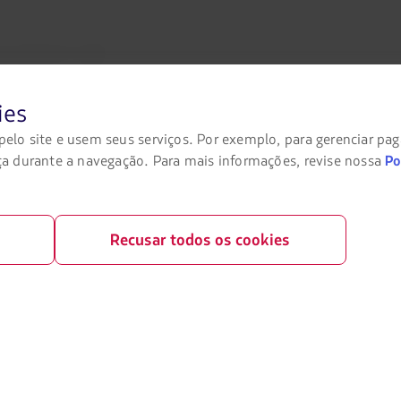
ra tratamento médico
 financeira / Capítulo 11
ies
lo site e usem seus serviços. Por exemplo, para gerenciar pa
a durante a navegação. Para mais informações, revise nossa
Po
Recusar todos os cookies
 "Adicional de Emissão". Este valor é cobrado nas compras, alterações e reemissões de