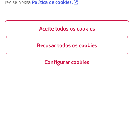
revise nossa
Política de cookies.
você
deve
conhecer
e
aceitar
Aceite todos os cookies
nossos
cookies.
Recusar todos os cookies
Configurar cookies