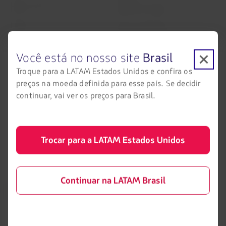
Status do voo
Política de Cookies
Check-in
Dicas de segurança
Destinos
Gestão de sustentabilidade
Você está no nosso site
Brasil
LATAM Wallet
Diversidade
Troque para a LATAM Estados Unidos e confira os
preços na moeda definida para esse país. Se decidir
Crie sua conta
Passagens para tratamento
médico
continuar, vai ver os preços para Brasil.
Central de ajuda
Reorganização financeira /
Capítulo 11
Sala de imprensa
Voa Brasil
Trocar para a LATAM Estados Unidos
Fretamentos
Eventos e feiras
Continuar na LATAM Brasil
Portais associados
LATAM Pass