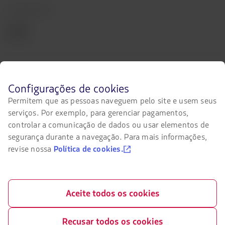
Certificações
O
link
será
aberto
em
uma
Nosso app no seu telefone
nova
Antes
Configurações de cookies
aba.
Baixe
Baixe
de
no
no
Permitem que as pessoas naveguem pelo site e usem seus
navegar
Google
AppStore
serviços. Por exemplo, para gerenciar pagamentos,
no
site
Play
controlar a comunicação de dados ou usar elementos de
da
segurança durante a navegação. Para mais informações,
LATAM
revise nossa
Política de cookies.
você
deve
conhecer
e
©
2026 LATAM Airlines Brasil Rua Ática nº 673, 6º andar sala 62, CEP
aceitar
Aceite todos os cookies
04634-042 São Paulo/SP CNPJ: 02.012.862/0001-60
nossos
cookies.
Certificado por:
Recusar todos os cookies
O