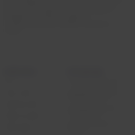
(31/03) ultrapassou o limite da pista durante o pouso. A
aeronave parou no gramado e todos os passageiros e
tripulantes se encontram em segurança.
A LATAM oferecerá toda a assistência necessária aos
clientes.
LATAM Airlines
Informação legal
Início
Contrato de transporte aéreo
Informações necessárias para
Sobre a LATAM
embarque de menores
Experiência LATAM
Informações ao consumidor -
comércio eletrônico
Prepare sua viagem
Política de privacidade e
Minhas viagens
segurança