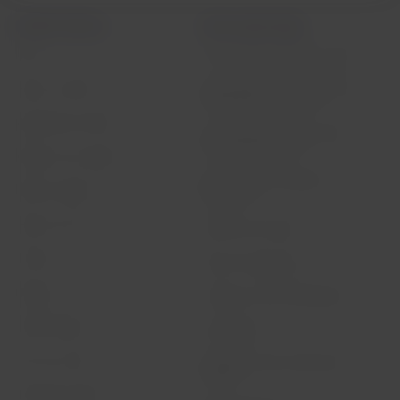
LATAM Airlines
Informação legal
Início
Contrato de transporte aéreo
Informações necessárias para
Sobre a LATAM
embarque de menores
Experiência LATAM
Informações ao consumidor -
comércio eletrônico
Prepare sua viagem
Política de privacidade e
Minhas viagens
segurança
Status do voo
Política de Cookies
Check-in
Dicas de segurança
Destinos
Gestão de sustentabilidade
LATAM Wallet
Diversidade
Crie sua conta
Passagens para tratamento
médico
Central de ajuda