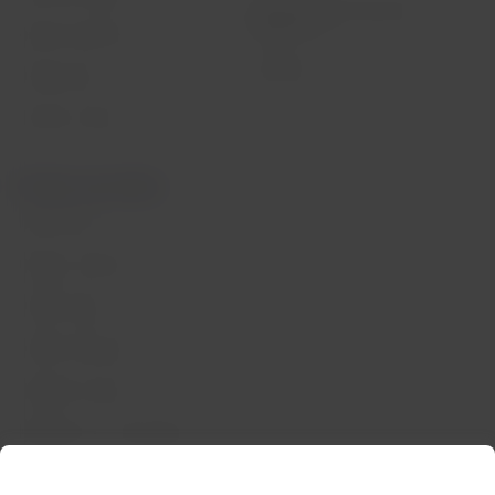
Reorganização financeira /
Capítulo 11
Sala de imprensa
Voa Brasil
Fretamentos
Eventos e feiras
Portais associados
LATAM Pass
Pacotes, hotéis e mais
LATAM Cargo
LATAM Corporate
Trabalhe conosco
Relações com investidores