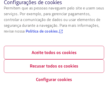
Acessibilidade digital
Antes
Configurações de cookies
de
Permitem que as pessoas naveguem pelo site e usem seus
O
navegar
link
serviços. Por exemplo, para gerenciar pagamentos,
no
será
site
controlar a comunicação de dados ou usar elementos de
aberto
da
segurança durante a navegação. Para mais informações,
em
LATAM
uma
revise nossa
Política de cookies.
você
Entre em contato conosco
nova
deve
aba.
conhecer
Facebook
Twitter
Youtube
Instagram
e
aceitar
Aceite todos os cookies
nossos
cookies.
Certificações
Recusar todos os cookies
O
link
será
Configurar cookies
aberto
em
uma
Nosso app no seu telefone
nova
aba.
Baixe
Baixe
no
no