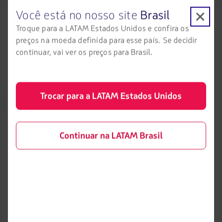
Paulo/Guarulhos–Bariloche (de 15 de junho a 30 de agosto,
Você está no nosso site
Brasil
com 7 voos semanais) e São Paulo/Guarulhos–Ushuaia (de
Troque para a LATAM Estados Unidos e confira os
1º de julho a 31 de agosto, com 4 voos semanais),
preços na moeda definida para esse país. Se decidir
ampliando as opções para o turismo de neve na Patagônia
continuar, vai ver os preços para Brasil.
argentina.
EXPANSÃO E LIDERANÇA DA LATAM NO
Trocar para a LATAM Estados Unidos
BRASIL
Desde 2021, a LATAM é a companhia aérea que mais investe
Continuar na LATAM Brasil
de forma contínua na aviação brasileira. Nesse período,
ampliou sua atuação de 44 para 60 aeroportos nacionais, o
maior número de sua história no país. Em 2026, já iniciou
operações em Uberaba (MG) e anunciou que vai começar a
operar em Juiz de Fora (MG), Caldas Novas (GO) e Campina
Grande (PB).