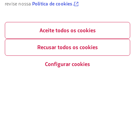
revise nossa
Política de cookies.
você
deve
conhecer
e
aceitar
Aceite todos os cookies
nossos
cookies.
Recusar todos os cookies
Configurar cookies