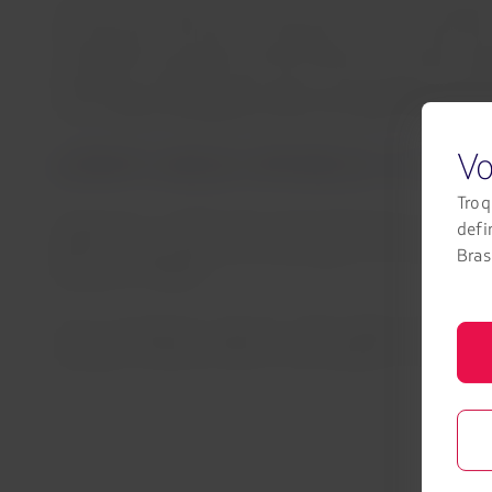
A rota é responsável por embarcar mais de 200 toneladas
demanda das indústrias de autopeças, varejo e maquinário
continuidade da operação, evitando quebras de estoque, par
demanda ao reduzir de quatro para um dia o tempo necessári
explica
Otávio Meneguette, diretor da LATAM Cargo no Br
Vo
LATAM CARGO OFERECE A MAIOR
Troq
Atualmente, a LATAM Cargo atende 49 destinos no Brasil e
defi
90% da frota de aeronaves de passageiros da LATAM. Em
Brasi
Boeing 767-300BCF.
Como consequência, segundo a ANAC (Agência Nacional de Av
operação somada de todas as suas afiliadas com atuação 