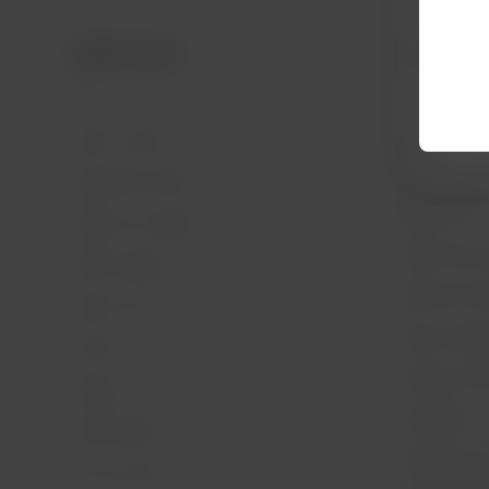
LATAM Airlines
Informação 
Início
Contrato de t
Informações 
Sobre a LATAM
menores
Experiência LATAM
Informações 
eletrônico
Prepare sua viagem
Política de p
Minhas viagens
Política de Co
Status do voo
Dicas de segu
Check-in
Gestão de sus
Destinos
Diversidade
LATAM Wallet
Passagens pa
Crie sua conta