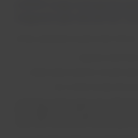
LATAM Cargo transporta para
cargueira que decola da Ci
São Paulo, segunda-feira 03 de julho de 2023 17:00 horas
Inaugurada em abril de 2022,
Redução beneficia principalmente a demanda brasileir
Líder no transporte de cargas aéreas inte
A LATAM Cargo, unidade de cargas do grupo LATAM Airlines,
2022, a operação foi responsável até o momento pelo de
envio de cargas entre as duas cidades. Com um voo por s
sentido inverso, a partir do Recife, a aeronave realiza a