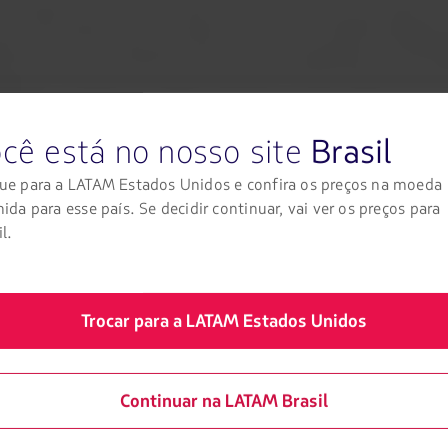
 de cargas por mês para o Brasil, tendo o estado de Pernambuco 
s. "
Esses segmentos e mercados necessitam de soluções logística
adas de linhas e consequentemente atrasos na produção. A consolid
o para o transporte de cargas e posiciona a LATAM Cargo como a ún
asil
.
cê está no nosso site
Brasil
 CONECTIVIDADE DO BRASIL
ue para a LATAM Estados Unidos e confira os preços na moeda
 conecta o País com outros 19 no exterior. A empresa realiza os 
nida para esse país. Se decidir continuar, vai ver os preços para
 todo o mundo, o grupo LATAM opera atualmente uma frota de 18
l.
iação Civil), a LATAM Cargo é a atual líder do transporte intern
Trocar para a LATAM Estados Unidos
no País: LATAM Brasil, LAN Chile, LAN Peru, ABSA e LAN Cargo.
Continuar na LATAM Brasil