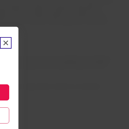
como porta de entrada. Sua consolidação é explicada pela
s que reduzam os tempos de transporte e garantam a
ação da nossa rota México-Recife é uma resposta a esta
ica empresa a conectar as duas capitais com voos diretos
",
seus transportes em aeronaves cargueiras e na barriga de
 aeronaves cargueiras dos modelos Boeing 767-300F e
acional de cargas aéreas do Brasil se considerada a