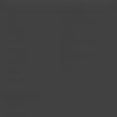
Status do voo
Política de Cookies
Check-in
Dicas de segurança
Destinos
Gestão de sustentabilidade
LATAM Wallet
Diversidade
Crie sua conta
Passagens para tratamento
médico
Central de ajuda
Reorganização financeira /
Capítulo 11
Sala de imprensa
Voa Brasil
Fretamentos
Eventos e feiras
Portais associados
LATAM Pass
Pacotes, hotéis e mais