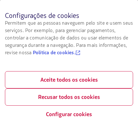
Antes
Configurações de cookies
de
Permitem que as pessoas naveguem pelo site e usem seus
navegar
serviços. Por exemplo, para gerenciar pagamentos,
no
site
controlar a comunicação de dados ou usar elementos de
da
segurança durante a navegação. Para mais informações,
LATAM
revise nossa
Política de cookies.
você
deve
conhecer
e
aceitar
Aceite todos os cookies
nossos
cookies.
Recusar todos os cookies
Configurar cookies