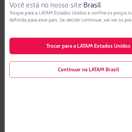
Você está no nosso site
Brasil
Troque para a LATAM Estados Unidos e confira os preços 
definida para esse país. Se decidir continuar, vai ver os pre
Trocar para a LATAM Estados Unidos
LATAM Airlines
Informação legal
Início
Contrato de transporte aéreo
Continuar na LATAM Brasil
Informações necessárias para
Sobre a LATAM
embarque de menores
Experiência LATAM
Informações ao consumidor -
comércio eletrônico
Prepare sua viagem
Política de privacidade e
Minhas viagens
segurança
Status do voo
Política de Cookies
Check-in
Dicas de segurança