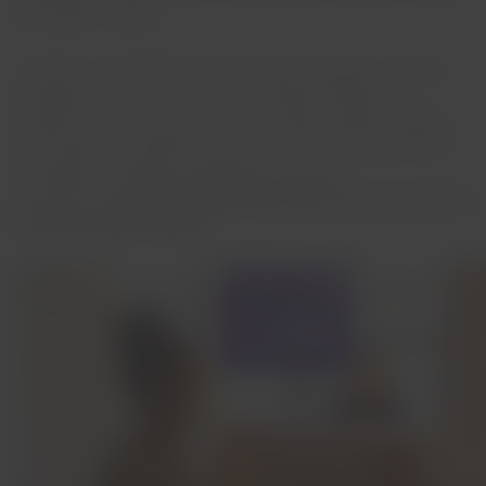
mais ágil e simples.
“Estamos muito felizes pela marca que alcançamos com esta
inovação. Queremos que os nossos clientes cheguem ao
aeroporto “prontos para voar”, sem perder tempo com filas e
burocracias. E é exatamente por isso que temos investido em
tecnologias, inovações e melhorias em nossos
processos.”
destaca
Rafael Walker, diretor de Customer Care
do Grupo LATAM Airlines.