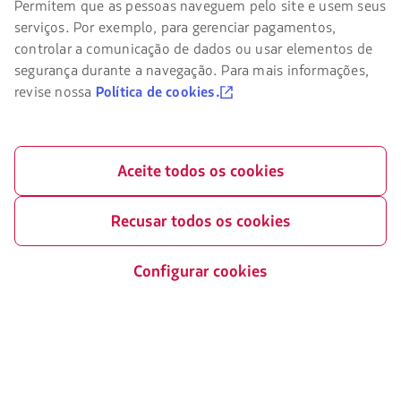
Permitem que as pessoas naveguem pelo site e usem seus
navegar
serviços. Por exemplo, para gerenciar pagamentos,
no
site
controlar a comunicação de dados ou usar elementos de
da
segurança durante a navegação. Para mais informações,
LATAM
revise nossa
Política de cookies.
você
deve
conhecer
e
aceitar
Aceite todos os cookies
nossos
cookies.
Recusar todos os cookies
Configurar cookies