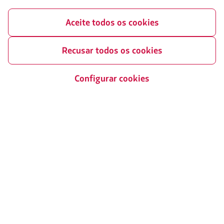
e
aceitar
Aceite todos os cookies
nossos
cookies.
Recusar todos os cookies
Configurar cookies