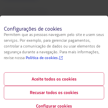
aberto
em
uma
Entre em contato conosco
nova
aba.
Facebook
Twitter
Youtube
Instagram
Antes
Configurações de cookies
de
Permitem que as pessoas naveguem pelo site e usem seus
navegar
serviços. Por exemplo, para gerenciar pagamentos,
no
Certificações
site
controlar a comunicação de dados ou usar elementos de
O
da
segurança durante a navegação. Para mais informações,
link
LATAM
será
revise nossa
Política de cookies.
você
aberto
deve
em
conhecer
uma
Nosso app no seu telefone
e
nova
aceitar
Aceite todos os cookies
aba.
Baixe
Baixe
nossos
cookies.
no
no
Google
AppStore
Recusar todos os cookies
Play
Configurar cookies