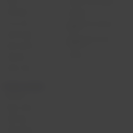
Destinos
Gestão de sustentabilidade
LATAM Wallet
Diversidade
Crie sua conta
Passagens para tratamento
médico
Central de ajuda
Reorganização financeira /
Capítulo 11
Sala de imprensa
Voa Brasil
Fretamentos
Eventos e feiras
Portais associados
LATAM Pass
Pacotes, hotéis e mais
LATAM Cargo
LATAM Corporate