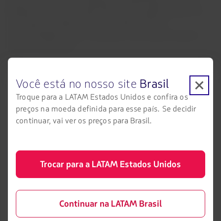
Hoje, a partir de Foz do Iguaçu, a LATAM Brasil voa para:
Brasília (4 voos semanais); São Paulo/Congonhas (15 voos
semanais); Curitiba (8 voos semanais); Rio de
Janeiro/Galeão (4 voos semanais) e São Paulo/Guarulhos
(20 voos semanais).
Oferta de voos da alta temporada será
Você está no nosso site
Brasil
mantida para segundo semestre
Troque para a LATAM Estados Unidos e confira os
Entre julho e dezembro de 2022, a LATAM Brasil manterá
preços na moeda definida para esse país. Se decidir
uma média de 54 voos semanais de/para Foz de Iguaçu,
continuar, vai ver os preços para Brasil.
investidos a partir da alta temporada de julho, quando a
companhia
programou aproximadamente 3 mil voos
extras
na malha aérea para atender a demanda. Foi também
Trocar para a LATAM Estados Unidos
na alta temporada que a empresa viu a
demanda por voos
domésticos crescer 35,6%
em 2022, comparado com julho
de 2021.
Continuar na LATAM Brasil
*ASK: sigla em inglês para Assentos-Quilômetros Oferecidos