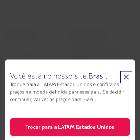
LATAM Airlines
Informação legal
Início
Contrato de transporte aéreo
Informações necessárias para
Sobre a LATAM
embarque de menores
Experiência LATAM
Informações ao consumidor -
Você está no nosso site
Brasil
comércio eletrônico
Prepare sua viagem
Troque para a LATAM Estados Unidos e confira os
Política de privacidade e
preços na moeda definida para esse país. Se decidir
Minhas viagens
segurança
continuar, vai ver os preços para Brasil.
Status do voo
Política de Cookies
Check-in
Dicas de segurança
Trocar para a LATAM Estados Unidos
Destinos
Gestão de sustentabilidade