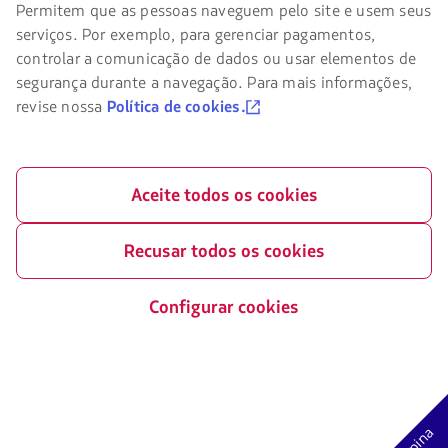
de
Permitem que as pessoas naveguem pelo site e usem seus
uma
Nosso app no seu telefone
navegar
nova
serviços. Por exemplo, para gerenciar pagamentos,
no
aba.
Baixe
Baixe
site
controlar a comunicação de dados ou usar elementos de
da
no
no
segurança durante a navegação. Para mais informações,
LATAM
Google
AppStore
revise nossa
Política de cookies.
você
Play
deve
conhecer
e
aceitar
Aceite todos os cookies
nossos
cookies.
©
2026 LATAM Airlines Brasil Rua Ática nº 673, 6º andar sala 62, CEP
Recusar todos os cookies
04634-042 São Paulo/SP CNPJ: 02.012.862/0001-60
Certificado por:
Configurar cookies
O
link
será
aberto
Associado:
em
O
uma
link
nova
Opina
será
aba.