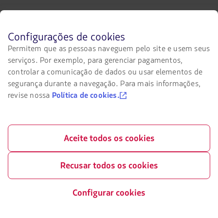
Antes
Configurações de cookies
de
Permitem que as pessoas naveguem pelo site e usem seus
navegar
serviços. Por exemplo, para gerenciar pagamentos,
no
site
controlar a comunicação de dados ou usar elementos de
da
segurança durante a navegação. Para mais informações,
LATAM
revise nossa
Política de cookies.
você
deve
conhecer
e
aceitar
Aceite todos os cookies
nossos
cookies.
Recusar todos os cookies
Configurar cookies