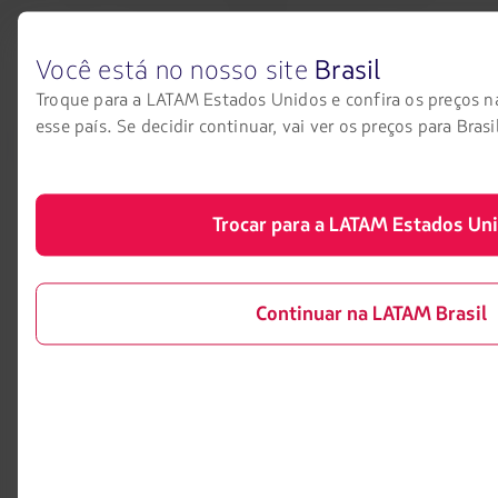
Crédito: Divulgação LATAM
Você está no nosso site
Brasil
Troque para a LATAM Estados Unidos e confira os preços 
esse país. Se decidir continuar, vai ver os preços para Brasi
LATAM Airlines
Informação legal
Início
Contrato de transporte aéreo
Informações necessárias para
Sobre a LATAM
Trocar para a LATAM Estados Un
embarque de menores
Experiência LATAM
Informações ao consumidor -
comércio eletrônico
Prepare sua viagem
Continuar na LATAM Brasil
Política de privacidade e
Minhas viagens
segurança
Status do voo
Política de Cookies
Check-in
Dicas de segurança
Destinos
Gestão de sustentabilidade