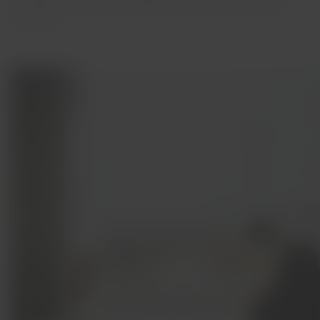
de 200 funcionários voluntários para receber as famílias
visitantes.