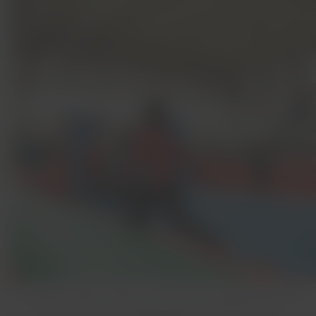
Em 2024, LATAM recebeu mais de 6,6 mil visitantes em seus
quatro escritórios no Brasil durante o Dia da Família.