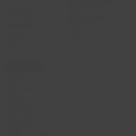
Crie sua conta
Passagens para tratamento
médico
Central de ajuda
Reorganização financeira /
Capítulo 11
Sala de imprensa
Voa Brasil
Fretamentos
Eventos e feiras
Portais associados
LATAM Pass
Pacotes, hotéis e mais
LATAM Cargo
LATAM Corporate
Trabalhe conosco
Relações com investidores