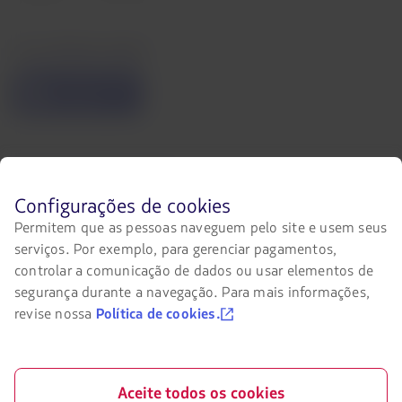
Acessibilidade digital
O
link
será
aberto
em
uma
Entre em contato conosco
nova
aba.
Facebook
Twitter
Youtube
Instagram
Antes
Configurações de cookies
de
Permitem que as pessoas naveguem pelo site e usem seus
navegar
serviços. Por exemplo, para gerenciar pagamentos,
no
site
controlar a comunicação de dados ou usar elementos de
Certificações
da
segurança durante a navegação. Para mais informações,
LATAM
O
revise nossa
Política de cookies.
você
link
deve
será
conhecer
aberto
e
em
aceitar
uma
Nosso app no seu telefone
Aceite todos os cookies
nossos
nova