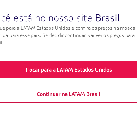
cê está no nosso site
Brasil
Tarifa em cabine Economy (preç
ue para a LATAM Estados Unidos e confira os preços na moeda
trecho com taxas inclusas)¹
nida para esse país. Se decidir continuar, vai ver os preços para
l.
eiro/Galeão
R$121,40
Trocar para a LATAM Estados Unidos
o Rio Preto
R$140,65
Continuar na LATAM Brasil
Guarulhos
R$201,51
R$202,51