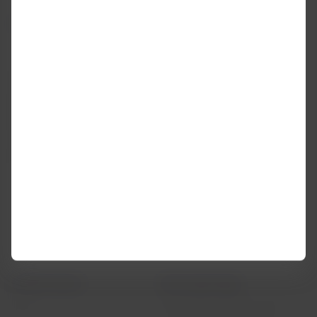
140 VOOS EXTRAS BRASIL-ARGENTINA
A LATAM opera 136 voos extras entre Brasil e Argentina
nesta alta temporada de verão. Os principais incrementos
são nas rotas Buenos Aires/Ezeiza-Rio de Janeiro/Galeão
(61 voos extras), Buenos Aires/Aeroparque-São
Paulo/Guarulhos (33 voos extras), Buenos
Aires/Aeroparque-Rio de Janeiro/Galeão (23 voos extras) e
Buenos Aires/Ezeiza-São Paulo/Guarulhos (16 voos extras).
LATAM Airlines
Informação legal
Início
Contrato de transporte aéreo