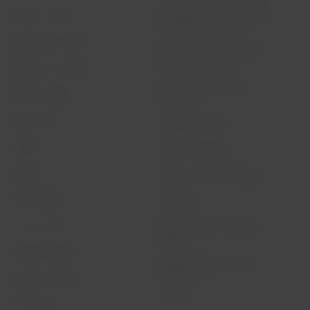
Informações necessárias para
Sobre a LATAM
embarque de menores
Experiência LATAM
Informações ao consumidor -
comércio eletrônico
Prepare sua viagem
Política de privacidade e
Minhas viagens
segurança
Status do voo
Política de Cookies
Check-in
Dicas de segurança
Destinos
Gestão de sustentabilidade
LATAM Wallet
Diversidade
Crie sua conta
Passagens para tratamento
médico
Central de ajuda
Reorganização financeira /
Capítulo 11
Sala de imprensa
Voa Brasil
Fretamentos