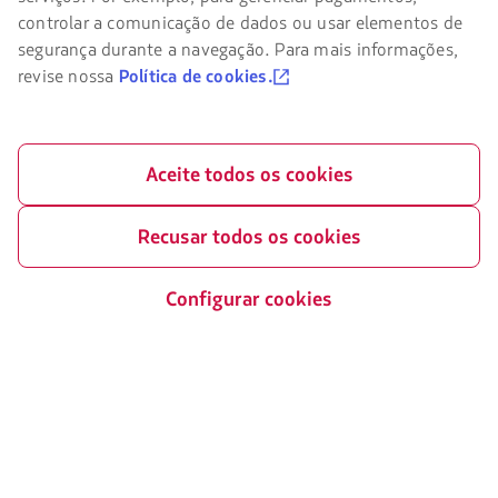
aberto
site
controlar a comunicação de dados ou usar elementos de
em
da
segurança durante a navegação. Para mais informações,
uma
LATAM
Entre em contato conosco
nova
revise nossa
Política de cookies.
você
aba.
deve
Facebook
Twitter
Youtube
Instagram
conhecer
e
aceitar
Aceite todos os cookies
nossos
cookies.
Certificações
O
Recusar todos os cookies
link
será
aberto
Configurar cookies
em
uma
Nosso app no seu telefone
nova
aba.
Baixe
Baixe
no
no
Google
AppStore
Play