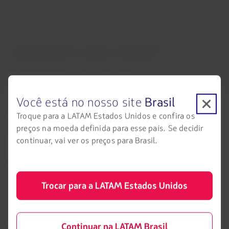
Premium Economy e 168 na Economy). As passagens estão
disponíveis em
latam.com
.
LATAM OPERA VOOS EM OUTROS 4
DESTINOS DE SANTA CATARINA
Além de Joinville, a LATAM Brasil também opera voos
de/para os aeroportos de Florianópolis, Chapecó, Jaguaruna
Você está no nosso site
Brasil
e Navegantes. Atualmente, Santa Catarina é um dos
Troque para a LATAM Estados Unidos e confira os
estados com o maior número de destinos da LATAM no
preços na moeda definida para esse país. Se decidir
Brasil, ao lado de Bahia, Paraná e São Paulo.
continuar, vai ver os preços para Brasil.
A LATAM opera atualmente voos de Florianópolis para
Brasília (7 voos semanais), São Paulo/Congonhas (41 voos
semanais), São Paulo/Guarulhos (35 voos semanais) e Rio
Trocar para a LATAM Estados Unidos
de Janeiro/Santos Dumont (10 voos semanais). As outras
rotas em Santa Catarina são: Chapecó-São Paulo/Guarulhos
(8 voos semanais), Jaguaruna-São Paulo/Congonhas (9
Continuar na LATAM Brasil