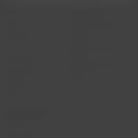
Status do voo
Política de Cookies
Check-in
Dicas de segurança
Destinos
Gestão de sustentabilidade
LATAM Wallet
Diversidade
Crie sua conta
Passagens para tratamento
médico
Central de ajuda
Reorganização financeira /
Capítulo 11
Sala de imprensa
Voa Brasil
Fretamentos
Eventos e feiras
Portais associados
LATAM Pass
Pacotes, hotéis e mais