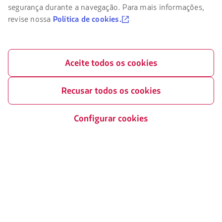
da
segurança durante a navegação. Para mais informações,
LATAM
revise nossa
Política de cookies.
você
deve
conhecer
e
aceitar
Aceite todos os cookies
nossos
cookies.
Recusar todos os cookies
Configurar cookies