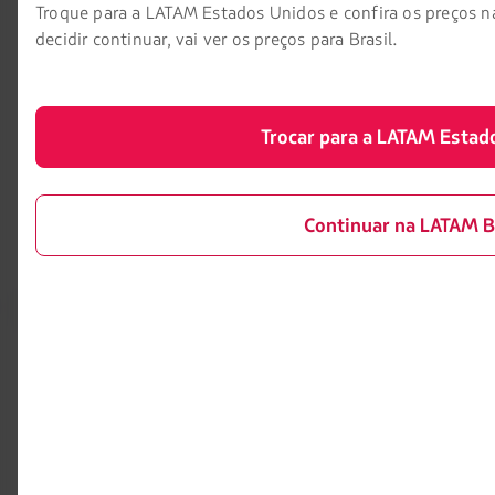
Troque para a LATAM Estados Unidos e confira os preços n
LATAM Wallet
Diversidade
decidir continuar, vai ver os preços para Brasil.
Crie sua conta
Passagens para tratamento
médico
Central de ajuda
Reorganização financeira /
Trocar para a LATAM Estad
Capítulo 11
Sala de imprensa
Voa Brasil
Fretamentos
Continuar na LATAM B
Eventos e feiras
Portais associados
LATAM Pass
Pacotes, hotéis e mais
LATAM Cargo
LATAM Corporate