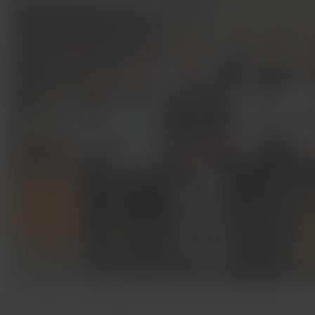
A edição de Porto Alegre contou com a parceria da PUCRS e