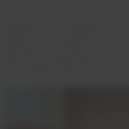
e anunciou que, ao longo do segundo semestre deste ano,
ampliaria em 46% o número de voos no estado.
Em setembro, Porto Alegre contou com diferentes
inaugurações de rotas, como Porto Alegre-Belo Horizonte
(14 frequências semanais), Porto Alegre-Florianópolis (7
frequências semanais) e Porto Alegre-Buenos
Aires/Aeroparque (3 voos por semana). Além disso, ainda
ampliou as rotas Porto Alegre-Curitiba (de 7 para 12
frequências semanais), Porto Alegre-Galeão (de 17 para 28)
e Porto Alegre-Brasília (de 14 para 21).