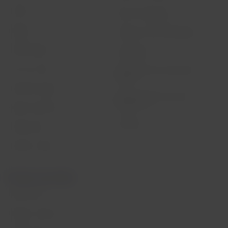
Check-in
Dicas de segurança
Destinos
Gestão de sustentabilidade
LATAM Wallet
Diversidade
Crie sua conta
Passagens para tratamento
médico
Central de ajuda
Reorganização financeira /
Capítulo 11
Sala de imprensa
Voa Brasil
Fretamentos
Eventos e feiras
Portais associados
LATAM Pass
Pacotes, hotéis e mais