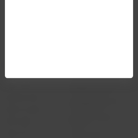
*ASK: sigla em inglês para Assentos-Quilômetros Oferecidos
LATAM Airlines
Informação legal
Início
Contrato de transporte aéreo
Informações necessárias para
Sobre a LATAM
embarque de menores
Experiência LATAM
Informações ao consumidor -
comércio eletrônico
Prepare sua viagem
Política de privacidade e
Minhas viagens
segurança
Status do voo
Política de Cookies