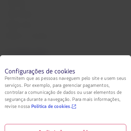
LATAM Cargo
LATAM Corporate
Trabalhe conosco
Relações com investidores
Acessibilidade digital
O
link
Antes
Configurações de cookies
será
de
Permitem que as pessoas naveguem pelo site e usem seus
aberto
navegar
em
serviços. Por exemplo, para gerenciar pagamentos,
no
uma
site
controlar a comunicação de dados ou usar elementos de
Entre em contato conosco
nova
da
segurança durante a navegação. Para mais informações,
aba.
LATAM
Facebook
Twitter
Youtube
Instagram
revise nossa
Política de cookies.
você
deve
conhecer
e
Certificações
aceitar