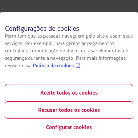
Antes
Configurações de cookies
de
Permitem que as pessoas naveguem pelo site e usem seus
navegar
serviços. Por exemplo, para gerenciar pagamentos,
no
site
controlar a comunicação de dados ou usar elementos de
da
segurança durante a navegação. Para mais informações,
LATAM
revise nossa
Política de cookies.
você
deve
conhecer
e
aceitar
Aceite todos os cookies
nossos
cookies.
Recusar todos os cookies
Configurar cookies