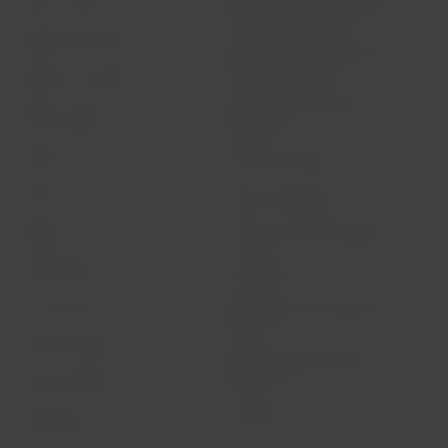
Informações necessárias para
Sobre a LATAM
embarque de menores
Experiência LATAM
Informações ao consumidor -
comércio eletrônico
Prepare sua viagem
Política de privacidade e
Minhas viagens
segurança
Status do voo
Política de Cookies
Check-in
Dicas de segurança
Destinos
Gestão de sustentabilidade
LATAM Wallet
Diversidade
Crie sua conta
Passagens para tratamento
médico
Central de ajuda
Reorganização financeira /
Capítulo 11
Sala de imprensa
Voa Brasil
Fretamentos