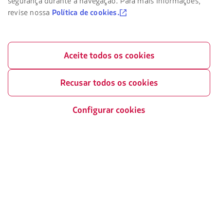
segurança durante a navegação. Para mais informações,
LATAM
revise nossa
Política de cookies.
você
deve
conhecer
e
aceitar
Aceite todos os cookies
nossos
cookies.
Recusar todos os cookies
Configurar cookies