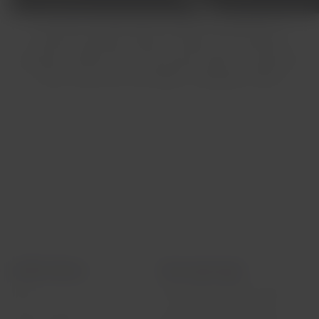
Aeronave veio diretamente da fábrica da Boeing em
Charleston (Estados Unidos) e chegou para consolidar a
posição da LATAM como o único grupo a operar o modelo em
toda a América do Sul (Imagem: Divulgação LATAM)
LATAM Airlines
Informação legal
Início
Contrato de transporte aéreo