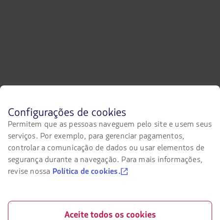
Antes
Configurações de cookies
de
Permitem que as pessoas naveguem pelo site e usem seus
navegar
serviços. Por exemplo, para gerenciar pagamentos,
no
site
controlar a comunicação de dados ou usar elementos de
da
segurança durante a navegação. Para mais informações,
LATAM
revise nossa
Política de cookies.
você
deve
conhecer
e
aceitar
Aceite todos os cookies
nossos