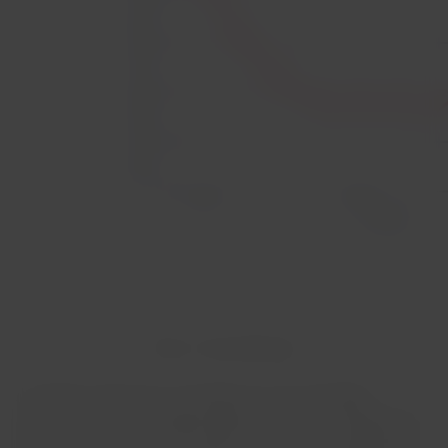
Fonte: Consumidor.gov
A redução expressiva é resultado de uma estratégia
contínua de transformação digital com foco na experiência
do cliente. Desde o fim de 2024, a LATAM vem registrando