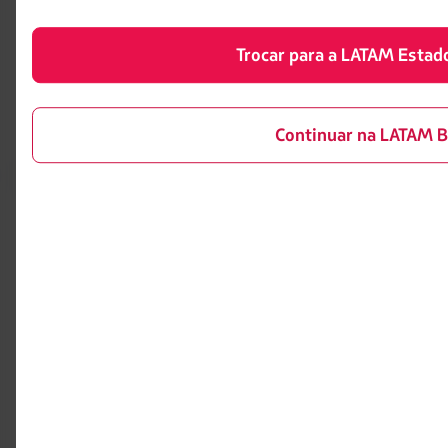
Central de ajuda
Reorganização financeira /
Capítulo 11
Sala de imprensa
Trocar para a LATAM Estad
Voa Brasil
Fretamentos
Eventos e feiras
Continuar na LATAM B
Portais associados
LATAM Pass
Pacotes, hotéis e mais
LATAM Cargo
LATAM Corporate
Trabalhe conosco
Relações com investidores