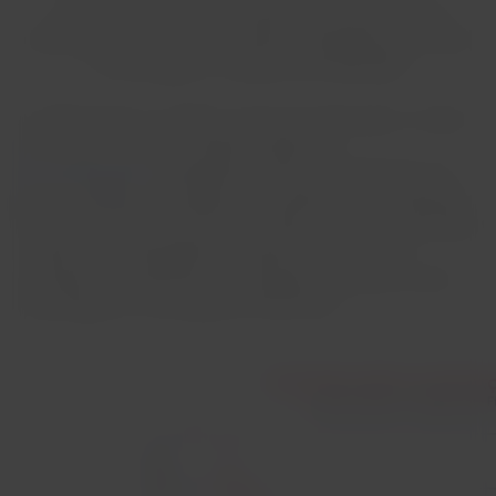
Consumidor.gov.br aponta LATAM como a aérea menos
reclamada no 1º semestre de 2025 na medição de ocorrências
com passageiros e programas de fidelidade
A LATAM reduziu em 64% sua taxa de reclamações no Brasil
nos últimos três anos. Segundo dados do
consumidor.gov.br
, plataforma oficial de atendimento do
governo federal, a companhia foi a aérea menos reclamada
do país no primeiro semestre de 2025, com 0,77 reclamação
a cada 100 mil passageiros transportados. O índice
considera as ocorrências relacionadas ao transporte aéreo
de passageiros e ao programa LATAM Pass.