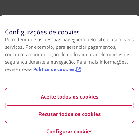
Antes
Configurações de cookies
de
Permitem que as pessoas naveguem pelo site e usem seus
navegar
serviços. Por exemplo, para gerenciar pagamentos,
no
site
controlar a comunicação de dados ou usar elementos de
da
segurança durante a navegação. Para mais informações,
LATAM
revise nossa
Política de cookies.
você
deve
conhecer
e
aceitar
Aceite todos os cookies
nossos
cookies.
Recusar todos os cookies
Configurar cookies