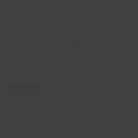
Gestão de sustentabilidade
LATAM Wallet
Diversidade
Crie sua conta
Passagens para tratamento
médico
Central de ajuda
Reorganização financeira /
Capítulo 11
Sala de imprensa
Voa Brasil
Fretamentos
Eventos e feiras
Portais associados
LATAM Pass
Pacotes, hotéis e mais
LATAM Cargo
LATAM Corporate