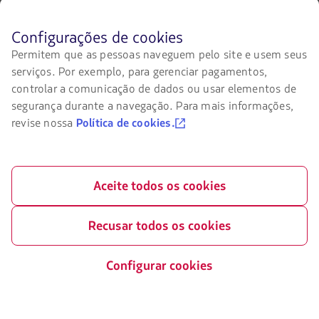
Antes
Configurações de cookies
de
Permitem que as pessoas naveguem pelo site e usem seus
navegar
serviços. Por exemplo, para gerenciar pagamentos,
no
site
controlar a comunicação de dados ou usar elementos de
da
segurança durante a navegação. Para mais informações,
LATAM
revise nossa
Política de cookies.
você
deve
conhecer
e
aceitar
Aceite todos os cookies
nossos
cookies.
Recusar todos os cookies
Configurar cookies