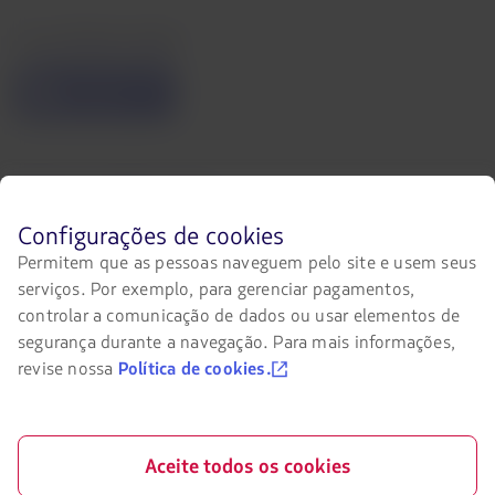
Acessibilidade digital
O
link
será
aberto
em
uma
Entre em contato conosco
nova
aba.
Facebook
Twitter
Youtube
Instagram
Antes
Configurações de cookies
de
Permitem que as pessoas naveguem pelo site e usem seus
navegar
serviços. Por exemplo, para gerenciar pagamentos,
no
site
controlar a comunicação de dados ou usar elementos de
Certificações
da
segurança durante a navegação. Para mais informações,
LATAM
O
revise nossa
Política de cookies.
você
link
deve
será
conhecer
aberto
e
em
aceitar
uma
Nosso app no seu telefone
Aceite todos os cookies
nossos
nova
cookies.
aba.
Baixe
Baixe